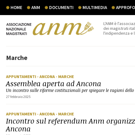
HOME
ANM
DOCUMENTI
MULTIMEDIA
APPROFON
L'ANM è l'associaz
dei magistrati ital
l'indipendenza e 
Marche
APPUNTAMENTI
- ANCONA
- MARCHE
Assemblea aperta ad Ancona
Un incontro sulle riforme costituzionali per spiegare le ragioni dello
27 febbraio 2025
APPUNTAMENTI
- ANCONA
- MARCHE
Incontro sul referendum Anm organizz
Ancona