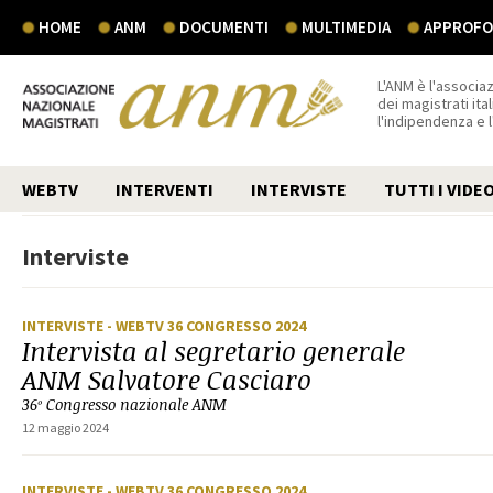
HOME
ANM
DOCUMENTI
MULTIMEDIA
APPROFON
L'ANM è l'associaz
dei magistrati ital
l'indipendenza e 
WEBTV
INTERVENTI
INTERVISTE
TUTTI I VIDE
Interviste
INTERVISTE
- WEBTV 36 CONGRESSO 2024
Intervista al segretario generale
ANM Salvatore Casciaro
36º Congresso nazionale ANM
12 maggio 2024
INTERVISTE
- WEBTV 36 CONGRESSO 2024