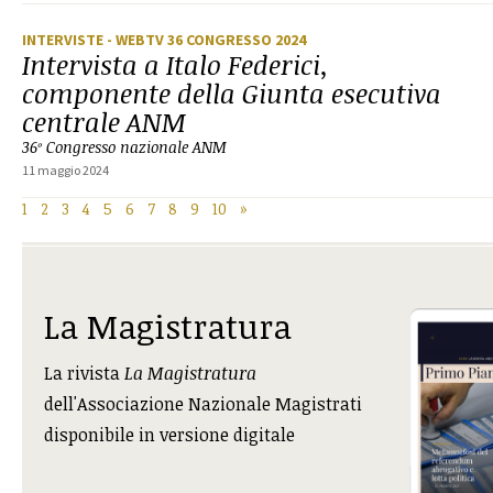
INTERVISTE
- WEBTV 36 CONGRESSO 2024
Intervista a Italo Federici,
componente della Giunta esecutiva
centrale ANM
36º Congresso nazionale ANM
11 maggio 2024
1
2
3
4
5
6
7
8
9
10
»
La Magistratura
La rivista
La Magistratura
dell'Associazione Nazionale Magistrati
disponibile in versione digitale