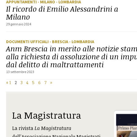
APPUNTAMENTI
- MILANO
- LOMBARDIA
Il ricordo di Emilio Alessandrini a
Milano
29 gennaio 2024
DOCUMENTI UFFICIALI
- BRESCIA
- LOMBARDIA
Anm Brescia in merito alle notizie stam
alla richiesta di assoluzione di un imp
dal delitto di maltrattamenti
13 settembre 2023
«
1
2
3
4
5
6
7
»
La Magistratura
La rivista
La Magistratura
dell'Associazione Nazionale Magistrati