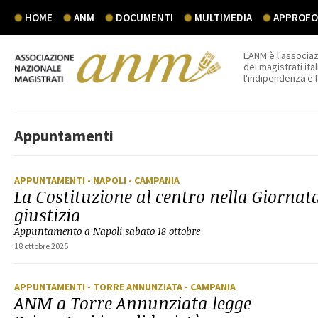
HOME
ANM
DOCUMENTI
MULTIMEDIA
APPROFON
L'ANM è l'associaz
dei magistrati ital
l'indipendenza e 
Appuntamenti
APPUNTAMENTI
- NAPOLI
- CAMPANIA
La Costituzione al centro nella Giornata
giustizia
Appuntamento a Napoli sabato 18 ottobre
18 ottobre 2025
APPUNTAMENTI
- TORRE ANNUNZIATA
- CAMPANIA
ANM a Torre Annunziata legge