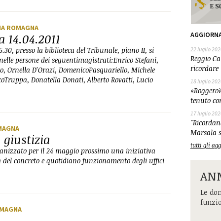
LIA ROMAGNA
AGGIORN
 14.04.2011
15.30, presso la biblioteca del Tribunale, piano II, si
22 luglio 202
Reggio Cal
 nelle persone dei seguentimagistrati:Enrico Stefani,
ricordare 
o, Ornella D'Orazi, DomenicoPasquariello, Michele
coTruppa, Donatella Donati, Alberto Rovatti, Lucio
18 luglio 202
«Roggero?
tenuto co
17 luglio 202
"Ricordand
OMAGNA
Marsala s
 giustizia
tutti gli a
nizzato per il 24 maggio prossimo una iniziativa
del concreto e quotidiano funzionamento degli uffici
ANM
Le dom
funzi
ROMAGNA