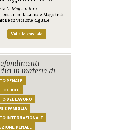
ista
La Magistratura
ssociazione Nazionale Magistrati
ibile in versione digitale.
Vai allo speciale
ofondimenti
idici in materia di
TTO PENALE
TO CIVILE
TO DEL LAVORO
I E FAMIGLIA
TTO INTERNAZIONALE
UZIONE PENALE