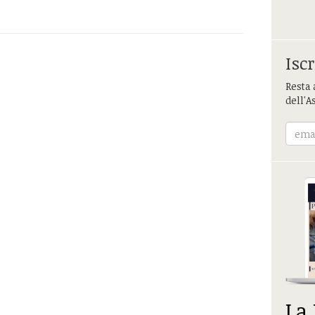
Iscr
Resta 
dell'A
La