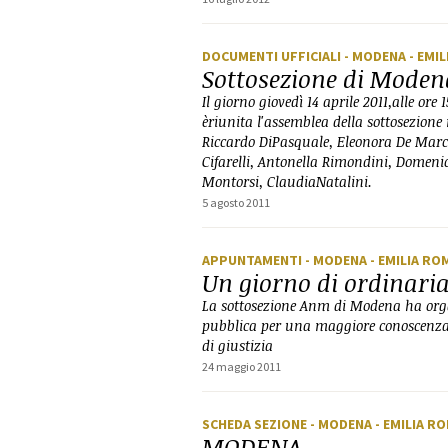
DOCUMENTI UFFICIALI
- MODENA
- EMI
Sottosezione di Modena
Il giorno giovedì 14 aprile 2011,alle ore 
èriunita l'assemblea della sottosezione
Riccardo DiPasquale, Eleonora De Marc
Cifarelli, Antonella Rimondini, Domeni
Montorsi, ClaudiaNatalini.
5 agosto 2011
APPUNTAMENTI
- MODENA
- EMILIA R
Un giorno di ordinaria
La sottosezione Anm di Modena ha orga
pubblica per una maggiore conoscenza 
di giustizia
24 maggio 2011
SCHEDA SEZIONE
- MODENA
- EMILIA 
MODENA