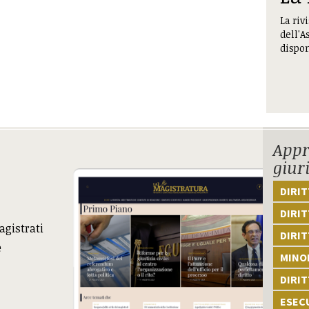
La riv
dell'A
dispon
Appr
giur
DIRI
DIRIT
agistrati
DIRIT
e
MINOR
DIRI
ESEC