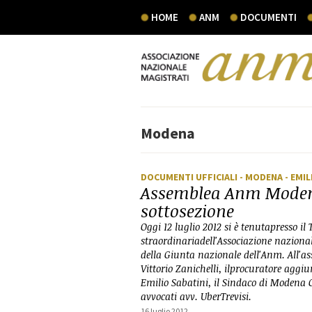
HOME
ANM
DOCUMENTI
Modena
DOCUMENTI UFFICIALI
- MODENA
- EMI
Assemblea Anm Modena
sottosezione
Oggi 12 luglio 2012 si è tenutapresso 
straordinariadell'Associazione nazion
della Giunta nazionale dell'Anm. All'as
Vittorio Zanichelli, ilprocuratore aggi
Emilio Sabatini, il Sindaco di Modena Gi
avvocati avv. UberTrevisi.
16 luglio 2012