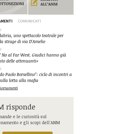
AMENTI
COMUNICATI
6
abria, uno spettacolo teatrale per
la strage di via D'Amelio
6
 No al Far West. Giudici hanno già
nto delle attenuanti»
6
o Paolo Borsellino": ciclo di incontri a
ulla lotta alla mafia
ggiornamenti
 risponde
ande e le curiosità sul
onamento e gli scopi dell'ANM