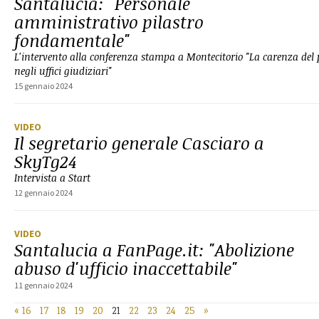
Santalucia: "Personale
amministrativo pilastro
fondamentale"
L'intervento alla conferenza stampa a Montecitorio "La carenza del
negli uffici giudiziari"
15 gennaio 2024
VIDEO
Il segretario generale Casciaro a
SkyTg24
Intervista a Start
12 gennaio 2024
VIDEO
Santalucia a FanPage.it: "Abolizione
abuso d'ufficio inaccettabile"
11 gennaio 2024
«
16
17
18
19
20
21
22
23
24
25
»