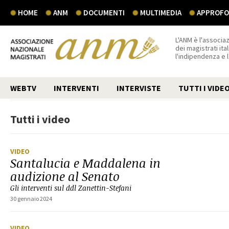
HOME
ANM
DOCUMENTI
MULTIMEDIA
APPROFON
L'ANM è l'associaz
dei magistrati ital
l'indipendenza e 
WEBTV
INTERVENTI
INTERVISTE
TUTTI I VIDE
Tutti i video
VIDEO
Santalucia e Maddalena in
audizione al Senato
Gli interventi sul ddl Zanettin-Stefani
30 gennaio 2024
VIDEO