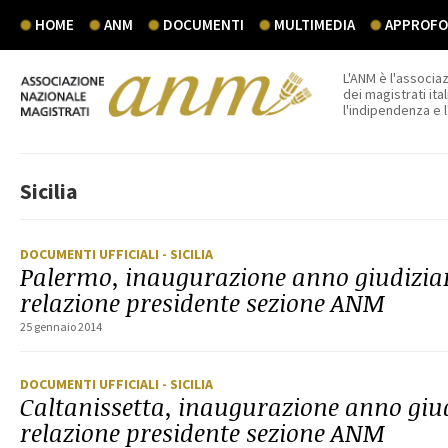
HOME
ANM
DOCUMENTI
MULTIMEDIA
APPROFON
L'ANM è l'associaz
dei magistrati ital
l'indipendenza e 
Sicilia
DOCUMENTI UFFICIALI
- SICILIA
Palermo, inaugurazione anno giudiziar
relazione presidente sezione ANM
25 gennaio 2014
DOCUMENTI UFFICIALI
- SICILIA
Caltanissetta, inaugurazione anno giud
relazione presidente sezione ANM