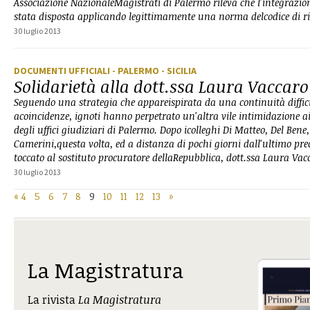
Associazione NazionaleMagistrati di Palermo rileva che l'integrazion
stata disposta applicando legittimamente una norma delcodice di ri
30 luglio 2013
DOCUMENTI UFFICIALI
- PALERMO
- SICILIA
Solidarietà alla dott.ssa Laura Vaccaro
Seguendo una strategia che appareispirata da una continuità diffici
acoincidenze, ignoti hanno perpetrato un'altra vile intimidazione 
degli uffici giudiziari di Palermo. Dopo icolleghi Di Matteo, Del Bene,
Camerini,questa volta, ed a distanza di pochi giorni dall'ultimo pre
toccato al sostituto procuratore dellaRepubblica, dott.ssa Laura Vac
30 luglio 2013
«
4
5
6
7
8
9
10
11
12
13
»
La Magistratura
La rivista
La Magistratura