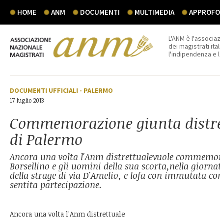
HOME
ANM
DOCUMENTI
MULTIMEDIA
APPROFON
L'ANM è l'associaz
dei magistrati ital
l'indipendenza e 
DOCUMENTI UFFICIALI
-
PALERMO
17 luglio 2013
Commemorazione giunta distr
di Palermo
Ancora una volta l'Anm distrettualevuole commemo
Borsellino e gli uomini della sua scorta,nella giorna
della strage di via D'Amelio, e lofa con immutata 
sentita partecipazione.
Ancora una volta l'Anm distrettuale