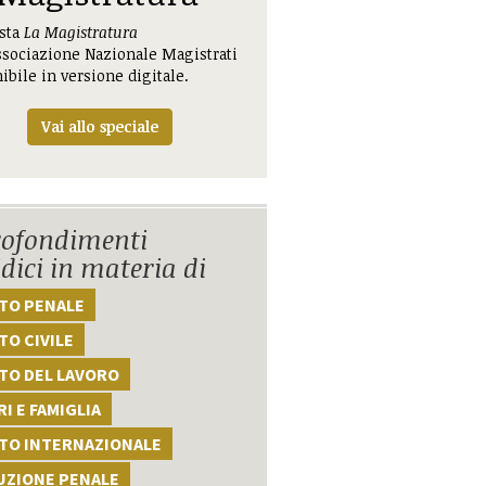
ista
La Magistratura
ssociazione Nazionale Magistrati
ibile in versione digitale.
Vai allo speciale
ofondimenti
idici in materia di
TTO PENALE
TO CIVILE
TO DEL LAVORO
I E FAMIGLIA
TTO INTERNAZIONALE
UZIONE PENALE