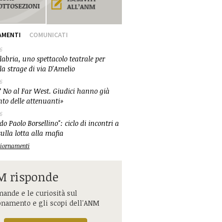
AMENTI
COMUNICATI
6
abria, uno spettacolo teatrale per
la strage di via D'Amelio
6
 No al Far West. Giudici hanno già
nto delle attenuanti»
6
o Paolo Borsellino": ciclo di incontri a
ulla lotta alla mafia
ggiornamenti
 risponde
ande e le curiosità sul
onamento e gli scopi dell'ANM