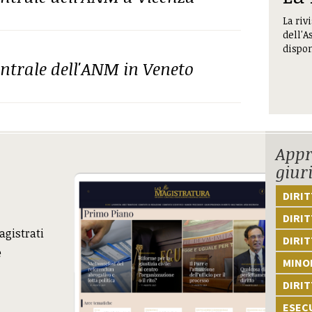
La riv
dell'A
dispon
ntrale dell'ANM in Veneto
Appr
giur
DIRI
DIRIT
agistrati
DIRIT
e
MINOR
DIRI
ESEC