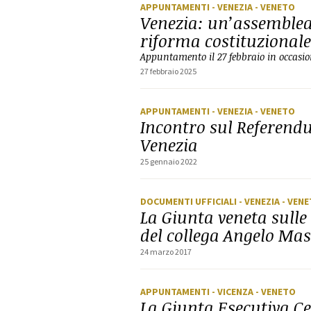
APPUNTAMENTI
- VENEZIA
- VENETO
Venezia: un’assemblea 
riforma costituzionale
Appuntamento il 27 febbraio in occasion
27 febbraio 2025
APPUNTAMENTI
- VENEZIA
- VENETO
Incontro sul Referen
Venezia
25 gennaio 2022
DOCUMENTI UFFICIALI
- VENEZIA
- VEN
La Giunta veneta sulle
del collega Angelo Mas
24 marzo 2017
APPUNTAMENTI
- VICENZA
- VENETO
La Giunta Esecutiva C