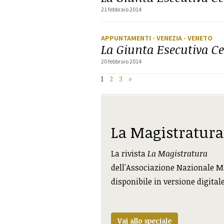
21 febbraio 2014
APPUNTAMENTI
- VENEZIA
- VENETO
La Giunta Esecutiva Ce
20 febbraio 2014
1
2
3
»
La Magistratura
La rivista
La Magistratura
dell'Associazione Nazionale M
disponibile in versione digital
Vai allo speciale