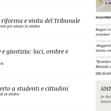
AGGIORN
 riforma e visita del Tribunale
22 luglio 202
visto per sabato 25 ottobre
Reggio Cal
ricordare 
18 luglio 202
«Roggero?
e giustizia: luci, ombre e
tenuto co
17 luglio 202
"Ricordand
zia
Marsala s
tutti gli a
rto a studenti e cittadini
ANM
dì 24 ottobre
Le dom
funzi