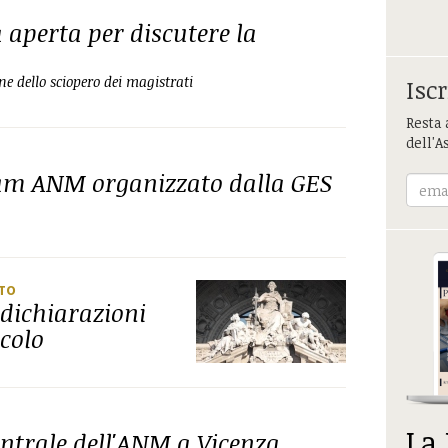
aperta per discutere la
e dello sciopero dei magistrati
Iscr
Resta 
dell'A
dum ANM organizzato dalla GES
ETO
 dichiarazioni
colo
La
entrale dell'ANM a Vicenza