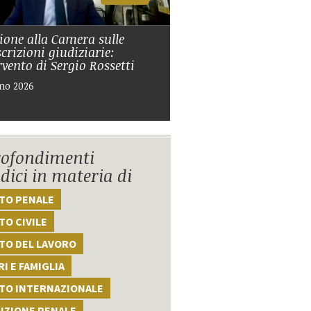
ione alla Camera sulle
scrizioni giudiziarie:
ervento di Sergio Rossetti
no 2026
ofondimenti
idici in materia di
TTO PENALE
TO CIVILE
TO DEL LAVORO
I E FAMIGLIA
TTO INTERNAZIONALE
UZIONE PENALE