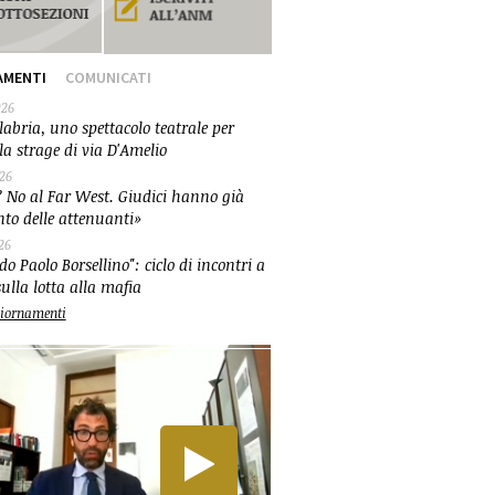
AMENTI
COMUNICATI
026
abria, uno spettacolo teatrale per
la strage di via D'Amelio
026
 No al Far West. Giudici hanno già
nto delle attenuanti»
26
o Paolo Borsellino": ciclo di incontri a
ulla lotta alla mafia
ggiornamenti