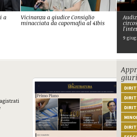
i a
Vicinanza a giudice Consiglio
Audiz
minacciata da capomafia al 41bis
circo
l'int
9 giug
Appr
giur
DIRI
DIRIT
agistrati
e
DIRIT
MINOR
DIRI
ESEC