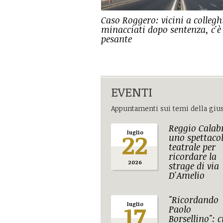
Caso Roggero: vicini a collegh
minacciati dopo sentenza, c'è
pesante
EVENTI
Appuntamenti sui temi della gius
Reggio Calab
22
luglio
uno spettaco
teatrale per
ricordare la
2026
strage di via
D'Amelio
"Ricordando
17
luglio
Paolo
Borsellino": c