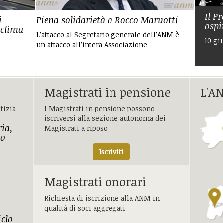
Il P
i
Piena solidarietà a Rocco Maruotti
ospi
 clima
L’attacco al Segretario generale dell’ANM è
10 gi
un attacco all’intera Associazione
Magistrati in pensione
L'AN
tizia
I Magistrati in pensione possono
iscriversi alla sezione autonoma dei
ria,
Magistrati a riposo
lo
Iscriviti
Magistrati onorari
Richiesta di iscrizione alla ANM in
qualità di soci aggregati
iclo