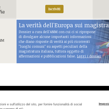
a
Iscriviti
fia
La verità dell'Europa sui magistrat
Dossier a cura dell'ANM con cui ci si ripropone
di divulgare alcune importanti informazioni
ANM
che diano risposte di verità ai più ricorrenti
"luoghi comuni" su aspetti peculiari della
magistratura italiana, tuttora oggetto di
affermazioni e pubblicazioni false.
Leggi i dossier
a
(Capo dell'Ufficio Istruzione del Tribunale di Palermo, assas
Imposta
ni e sull'utilizzo del sito, per fornire funzionalità di social
er saperne di più