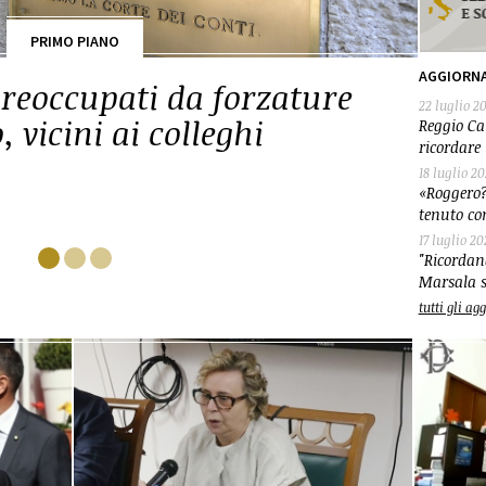
PRIMO PIANO
AGGIORN
 al ministro Nordio per
22 luglio 2
minacce
Reggio Cal
ricordare 
18 luglio 2
«Roggero?
tenuto co
17 luglio 20
"Ricordand
Marsala s
tutti gli a