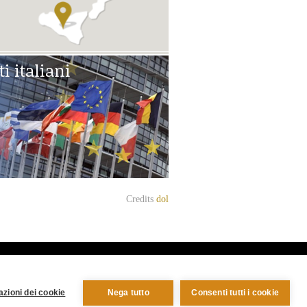
i italiani
Credits
dol
sinato dalla mafia.)
zioni dei cookie
Nega tutto
Consenti tutti i cookie