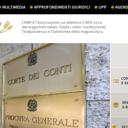
MULTIMEDIA
APPROFONDIMENTI GIURIDICI
UPP
AGEND
L'ANM è l'associazione cui aderisce il 96% circa
dei magistrati italiani. Tutela i valori costituzionali,
l'indipendenza e l'autonomia della magistratura.