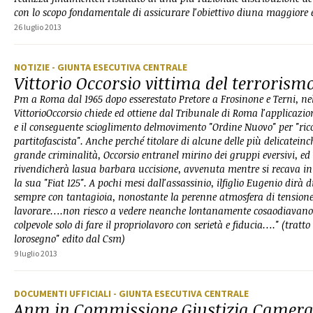
con lo scopo fondamentale di assicurare l'obiettivo diuna maggiore e
26 luglio 2013
NOTIZIE
- GIUNTA ESECUTIVA CENTRALE
Vittorio Occorsio vittima del terrorism
Pm a Roma dal 1965 dopo esserestato Pretore a Frosinone e Terni, ne
VittorioOccorsio chiede ed ottiene dal Tribunale di Roma l'applicazion
e il conseguente scioglimento delmovimento "Ordine Nuovo" per "ricos
partitofascista". Anche perché titolare di alcune delle più delicateinc
grande criminalità, Occorsio entranel mirino dei gruppi eversivi, e
rivendicherà lasua barbara uccisione, avvenuta mentre si recava in 
la sua "Fiat 125". A pochi mesi dall'assassinio, ilfiglio Eugenio dirà 
sempre con tantagioia, nonostante la perenne atmosfera di tensione 
lavorare….non riesco a vedere neanche lontanamente cosaodiavan
colpevole solo di fare il propriolavoro con serietà e fiducia…." (tratt
lorosegno" edito dal Csm)
9 luglio 2013
DOCUMENTI UFFICIALI
- GIUNTA ESECUTIVA CENTRALE
Anm in Commissione Giustizia Camer