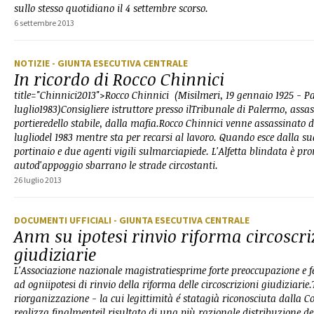
sullo stesso quotidiano il 4 settembre scorso.
6 settembre 2013
NOTIZIE
- GIUNTA ESECUTIVA CENTRALE
In ricordo di Rocco Chinnici
title="Chinnici2013">Rocco Chinnici (Misilmeri, 19 gennaio 1925 - P
luglio1983)Consigliere istruttore presso ilTribunale di Palermo, assass
portieredello stabile, dalla mafia.Rocco Chinnici venne assassinato 
lugliodel 1983 mentre sta per recarsi al lavoro. Quando esce dalla su
portinaio e due agenti vigili sulmarciapiede. L'Alfetta blindata è pron
autod'appoggio sbarrano le strade circostanti.
26 luglio 2013
DOCUMENTI UFFICIALI
- GIUNTA ESECUTIVA CENTRALE
Anm su ipotesi rinvio riforma circoscri
giudiziarie
L'Associazione nazionale magistratiesprime forte preoccupazione e 
ad ogniipotesi di rinvio della riforma delle circoscrizioni giudiziarie.
riorganizzazione - la cui legittimità é statagià riconosciuta dalla Co
realizza finalmenteil risultato di una più razionale distribuzione dell