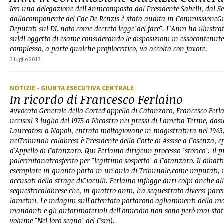
Ieri una delegazione dell'Anmcomposta dal Presidente Sabelli, dal S
dallacomponente del Cdc De Renzis è stata audita in CommissioneGi
Deputati sul DL noto come decreto legge"del fare". L'Anm ha illustra
suldl oggetto di esame considerando le disposizioni in essocontenute
complesso, a parte qualche profilocritico, va accolta con favore.
3 luglio 2013
NOTIZIE
- GIUNTA ESECUTIVA CENTRALE
In ricordo di Francesco Ferlaino
Avvocato Generale della Corted'appello di Catanzaro, Francesco Ferla
uccisoil 3 luglio del 1975 a Nicastro nei pressi di Lametia Terme, dasi
Laureatosi a Napoli, entrato moltogiovane in magistratura nel 1943,
neiTribunali calabresi è Presidente della Corte di Assise a Cosenza, ep
d'Appello di Catanzaro. Qui Ferlaino dirigeun processo "storico": il p
palermitanatrasferito per "legittimo sospetto" a Catanzaro. Il diba
esemplare in quanto porta in un'aula di Tribunale,come imputati, i 
accusati della strage diCiaculli. Ferlaino infligge duri colpi anche a
sequestricalabrese che, in quattro anni, ha sequestrato diversi pare
lametini. Le indagini sull'attentato portarono agliambienti della ma
mandanti e gli autorimateriali dell'omicidio non sono però mai stati 
volume "Nel loro segno" del Csm).