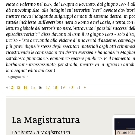
Nato a Palermo nel 1937, dal 1971pm a Rovereto, dal giugno 1977 è a
dà nuovoimpulso alle indagini sui terroristi "neri" avviate daVittori
mentre stava indagando suigruppi armati di estrema destra. In poco
tuttele inchieste sull'eversione nera a Roma e nel Lazio, e tenta,con 
lettura globale del terrorismo nero."Attraverso i parziali successi del
episoditerroristici" disse davanti al Csm il 13 giugno 1980 - solo diec
ucciso - "sto arrivando alla visione di unaverità d'assieme, coinvolg
più gravi diquelle stesse degli esecutori materiali degli atti crimino
ricostruendo le connessioni tra destra eversiva e bandadella Maglia
sottobosco finanziario, economico epotere pubblico. E' il momento in
barbaramenteassassinato, per strada, mentre va in ufficio in autob
loro segno" edito dal Csm)
14 giugno 2013
«
12
13
14
15
16
17
18
19
20
21
»
La Magistratura
La rivista
La Magistratura