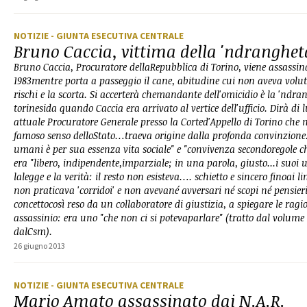
NOTIZIE
- GIUNTA ESECUTIVA CENTRALE
Bruno Caccia, vittima della 'ndranghet
Bruno Caccia, Procuratore dellaRepubblica di Torino, viene assassin
1983mentre porta a passeggio il cane, abitudine cui non aveva volu
rischi e la scorta. Si accerterà chemandante dell'omicidio è la 'ndr
torinesida quando Caccia era arrivato al vertice dell'ufficio. Dirà d
attuale Procuratore Generale presso la Corted'Appello di Torino che n
famoso senso delloStato…traeva origine dalla profonda convinzione…
umani è per sua essenza vita sociale" e "convivenza secondoregole ch
era "libero, indipendente,imparziale; in una parola, giusto...i suoi 
lalegge e la verità: il resto non esisteva…. schietto e sincero finoai l
non praticava 'corridoi' e non avevané avversari né scopi né pensieri
concettocosì reso da un collaboratore di giustizia, a spiegare le rag
assassinio: era uno "che non ci si potevaparlare" (tratto dal volume 
dalCsm).
26 giugno 2013
NOTIZIE
- GIUNTA ESECUTIVA CENTRALE
Mario Amato assassinato dai N.A.R.