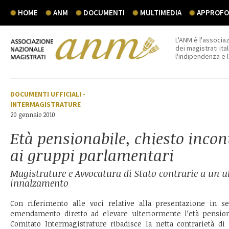
HOME
ANM
DOCUMENTI
MULTIMEDIA
APPROFON
L'ANM è l'associaz
dei magistrati ital
l'indipendenza e 
DOCUMENTI UFFICIALI
-
INTERMAGISTRATURE
20 gennaio 2010
Età pensionabile, chiesto inco
ai gruppi parlamentari
Magistrature e Avvocatura di Stato contrarie a un ul
innalzamento
Con riferimento alle voci relative alla presentazione in 
emendamento diretto ad elevare ulteriormente l’età pensiona
Comitato Intermagistrature ribadisce la netta contrarietà di