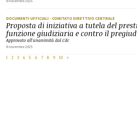
8 novembre 2025
DOCUMENTI UFFICIALI
- COMITATO DIRETTIVO CENTRALE
Proposta di iniziativa a tutela del prest
funzione giudiziaria e contro il pregiud
Approvato all'unanimità dal Cdc
8 novembre 2025
1
2
3
4
5
6
7
8
9
10
»