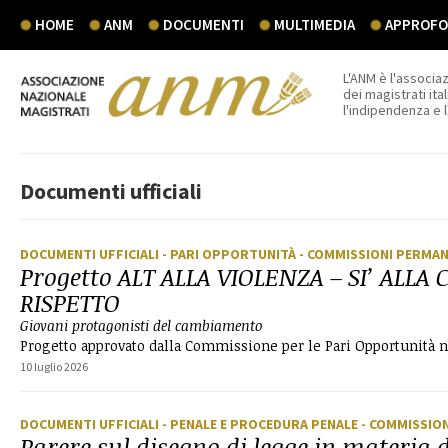
HOME
ANM
DOCUMENTI
MULTIMEDIA
APPROFON
L'ANM è l'associaz
dei magistrati ital
l'indipendenza e 
Documenti ufficiali
DOCUMENTI UFFICIALI
- PARI OPPORTUNITÀ
- COMMISSIONI PERMA
Progetto ALT ALLA VIOLENZA – SI’ ALLA 
RISPETTO
Giovani protagonisti del cambiamento
Progetto approvato dalla Commissione per le Pari Opportunità ne
10 luglio 2026
DOCUMENTI UFFICIALI
- PENALE E PROCEDURA PENALE
- COMMISSIO
Parere sul disegno di legge in materia 