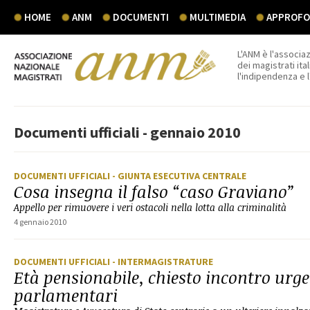
HOME
ANM
DOCUMENTI
MULTIMEDIA
APPROFON
L'ANM è l'associaz
dei magistrati ital
l'indipendenza e 
Documenti ufficiali - gennaio 2010
DOCUMENTI UFFICIALI
- GIUNTA ESECUTIVA CENTRALE
Cosa insegna il falso “caso Graviano”
Appello per rimuovere i veri ostacoli nella lotta alla criminalità
4 gennaio 2010
DOCUMENTI UFFICIALI
- INTERMAGISTRATURE
Età pensionabile, chiesto incontro urge
parlamentari