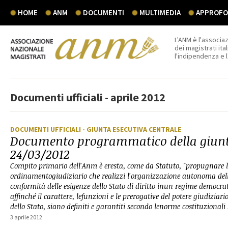
HOME
ANM
DOCUMENTI
MULTIMEDIA
APPROFON
L'ANM è l'associaz
dei magistrati ital
l'indipendenza e 
Documenti ufficiali - aprile 2012
DOCUMENTI UFFICIALI
- GIUNTA ESECUTIVA CENTRALE
Documento programmatico della giunta
24/03/2012
Compito primario dell'Anm è eresta, come da Statuto, "propugnare l
ordinamentogiudiziario che realizzi l'organizzazione autonoma de
conformità delle esigenze dello Stato di diritto inun regime democrat
affinché il carattere, lefunzioni e le prerogative del potere giudiziario
dello Stato, siano definiti e garantiti secondo lenorme costituzionali 
3 aprile 2012