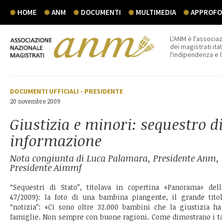
HOME
ANM
DOCUMENTI
MULTIMEDIA
APPROFON
L'ANM è l'associaz
dei magistrati ital
l'indipendenza e 
DOCUMENTI UFFICIALI
-
PRESIDENTE
20 novembre 2009
Giustizia e minori: sequestro d
informazione
Nota congiunta di Luca Palamara, Presidente Anm, 
Presidente Aimmf
“Sequestri di Stato”, titolava in copertina «Panorama» del
47/2009): la foto di una bambina piangente, il grande tit
“notizia”: «Ci sono oltre 32.000 bambini che la giustizia ha
famiglie. Non sempre con buone ragioni. Come dimostrano i tant