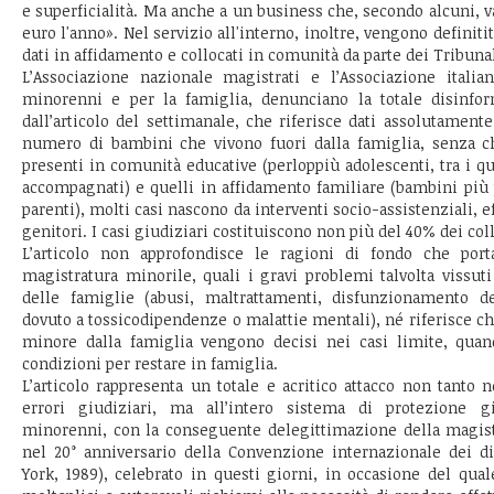
e superficialità. Ma anche a un business che, secondo alcuni, v
euro l'anno». Nel servizio all'interno, inoltre, vengono definiti
dati in affidamento e collocati in comunità da parte dei Tribuna
L’Associazione nazionale magistrati e l’Associazione italia
minorenni e per la famiglia, denunciano la totale disinfo
dall’articolo del settimanale, che riferisce dati assolutamente
numero di bambini che vivono fuori dalla famiglia, senza ch
presenti in comunità educative (perloppiù adolescenti, tra i q
accompagnati) e quelli in affidamento familiare (bambini più p
parenti), molti casi nascono da interventi socio-assistenziali, e
genitori. I casi giudiziari costituiscono non più del 40% dei co
L’articolo non approfondisce le ragioni di fondo che porta
magistratura minorile, quali i gravi problemi talvolta vissuti
delle famiglie (abusi, maltrattamenti, disfunzionamento del
dovuto a tossicodipendenze o malattie mentali), né riferisce c
minore dalla famiglia vengono decisi nei casi limite, qua
condizioni per restare in famiglia.
L’articolo rappresenta un totale e acritico attacco non tanto n
errori giudiziari, ma all’intero sistema di protezione gi
minorenni, con la conseguente delegittimazione della magist
nel 20° anniversario della Convenzione internazionale dei di
York, 1989), celebrato in questi giorni, in occasione del qual