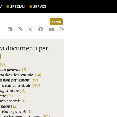
A
SPECIALI
SERVIZI
ca documenti per...
956)
lea generale
(7)
to direttivo centrale
(198)
ssioni permanenti
(99)
 esecutiva centrale
(390)
agistrature
(15)
ente
(75)
ario generale
(11)
esidente
(2)
gretario generale
(1)
 e sottosezioni territoriali
(182)