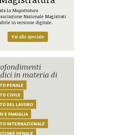
ista
La Magistratura
ssociazione Nazionale Magistrati
ibile in versione digitale.
Vai allo speciale
ofondimenti
idici in materia di
TTO PENALE
TO CIVILE
TO DEL LAVORO
I E FAMIGLIA
TTO INTERNAZIONALE
UZIONE PENALE