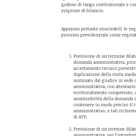
godono di rango costituzionale e co
esigenze di bilancio.
Appaiono pertanto enucleabili le seg
processo previdenziale come regolat
Previsione di un termine dilato
domanda amministrativa, prim
accertamento tecnico preventivo
duplicazione della visita medi
nominato dal giudice in sede d
amministrativa, con attestazion
territorialmente competente, 
ammissibilità della domanda d
contenere in modo preciso il ti
amministrativo, e tali richies
di ATP;
Previsione di un termine dilat
amministrativa, per l’introduz