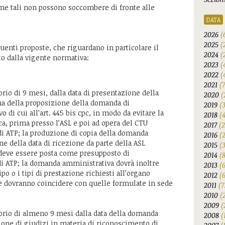
me tali non possono soccombere di fronte alle
DATA
2026
(
2025
(
uenti proposte, che riguardano in particolare il
2024
(
o dalla vigente normativa:
2023
(
2022
(
2021
(
rio di 9 mesi, dalla data di presentazione della
2020
(
a della proposizione della domanda di
2019
(
 di cui all’art. 445 bis cpc, in modo da evitare la
2018
(
ca, prima presso l’ASL e poi ad opera del CTU
2017
(2
i ATP; la produzione di copia della domanda
2016
(
e della data di ricezione da parte della ASL
2015
(
deve essere posta come presupposto di
2014
(
i ATP; la domanda amministrativa dovrà inoltre
2013
(
po o i tipi di prestazione richiesti all’organo
2012
(6
te dovranno coincidere con quelle formulate in sede
2011
(7
2010
(
2009
(
orio di almeno 9 mesi dalla data della domanda
2008
(
ione di giudizi in materia di riconoscimento di