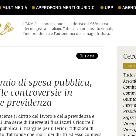
MULTIMEDIA
APPROFONDIMENTI GIURIDICI
UPP
AGEND
L'ANM è l'associazione cui aderisce il 96% circa
dei magistrati italiani. Tutela i valori costituzionali,
l'indipendenza e l'autonomia della magistratura.
Cer
FONTE
Tutte
(
rmio di spesa pubblica,
Assemb
Comita
le controversie in
Commi
 e previdenza
Giunta
Interm
Presid
cente il diritto del lavoro e della previdenza è
Segret
 una serie di interventi finalizzati a ridurre il
Vicepr
pubblica: il margine per ulteriori riduzioni di
Vicese
to d’altronde che molti dei diritti ad esso connessi
Sezioni