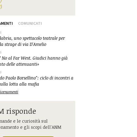
1)
1)
AMENTI
COMUNICATI
6
abria, uno spettacolo teatrale per
la strage di via D'Amelio
6
 No al Far West. Giudici hanno già
nto delle attenuanti»
6
o Paolo Borsellino": ciclo di incontri a
ulla lotta alla mafia
ggiornamenti
 risponde
ande e le curiosità sul
onamento e gli scopi dell'ANM