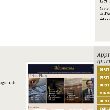
La riv
dell'A
dispon
Appr
giur
DIRI
DIRIT
agistrati
DIRIT
e
MINOR
DIRI
ESEC