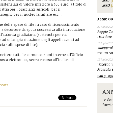
2007
(
istenziali di valore inferiore a 400 euro: a titolo di
2003
(
ttia per i braccianti agricoli, per il
’assegno per il nucleo familiare ecc…
AGGIORN
 delle spese di lite in caso di riconoscimento
22 luglio 202
e a decorrere da epoca successiva alla introduzione
Reggio Cal
ll’autorità giudiziaria (sostenuta per via
ricordare 
 ad un’ampia riduzione degli appelli aventi ad
18 luglio 202
a sulle spese di lite);
«Roggero?
tenuto co
mettere tutte le comunicazioni interne all’Ufficio
osta elettronica, senza ricorso all’inoltro di
17 luglio 202
"Ricordand
Marsala s
tutti gli a
oposta
ANM
Le dom
funzi