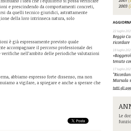
2007
(
insinuano l’idea che l’equilibrio si possa verificare
2003
(
nzioni e prescindendo da comportamenti concreti,
si da quelli tecnico giuridici, astrattamente
gione della loro intrinseca natura, solo
AGGIORN
22 luglio 202
Reggio Cal
nzioni è già espressamente previsto quale
ricordare 
te accompagnare il percorso professionale dei
18 luglio 202
verifiche nell’ambito delle periodiche valutazioni
«Roggero?
tenuto co
17 luglio 202
"Ricordand
orma, abbiamo espresso forte dissenso, ma non
Marsala s
tinuiamo a vigilare, a spiegare e anche a sperare che
tutti gli a
ANM
Le dom
funzi