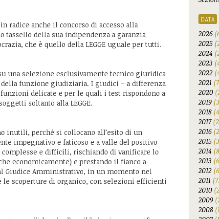
DATA
 in radice anche il concorso di accesso alla
2026
(
mo tassello della sua indipendenza a garanzia
2025
(
crazia, che è quello della LEGGE uguale per tutti.
2024
(
2023
(
2022
(
 su una selezione esclusivamente tecnico giuridica
2021
(
ella funzione giudiziaria. I giudici – a differenza
2020
(
funzioni delicate e per le quali i test rispondono a
2019
(
soggetti soltanto alla LEGGE.
2018
(
2017
(2
2016
(
no inutili, perché si collocano all’esito di un
2015
(
te impegnativo e faticoso e a valle del positivo
2014
(
omplesse e difficili, rischiando di vanificare lo
2013
(
che economicamente) e prestando il fianco a
2012
(6
 al Giudice Amministrativo, in un momento nel
2011
(7
e le scoperture di organico, con selezioni efficienti
2010
(
2009
(
2008
(