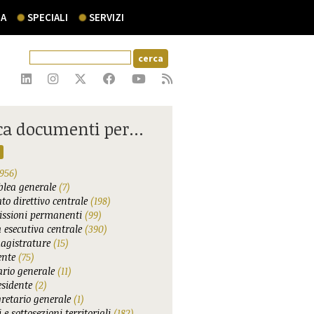
A
SPECIALI
SERVIZI
ca documenti per...
956)
lea generale
(7)
to direttivo centrale
(198)
ssioni permanenti
(99)
 esecutiva centrale
(390)
agistrature
(15)
ente
(75)
ario generale
(11)
esidente
(2)
gretario generale
(1)
 e sottosezioni territoriali
(182)