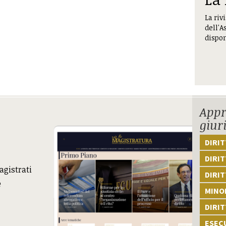
La riv
dell'A
dispon
Appr
giur
DIRI
DIRIT
agistrati
DIRIT
e
MINOR
DIRI
ESEC