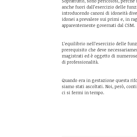
Soprattutto, sono pericolosi, perché 
anche fuori dall’esercizio delle fu
introducendo canoni di idoneità diver
idonei a prevalere sui primi e, in ra
apparentemente governati dal CSM.
L’equilibrio nell’esercizio delle fu
prerequisito che deve necessariamen
magistrati ed è oggetto di numerose 
di professionalità.
Quando era in gestazione questa rif
siamo stati ascoltati. Noi, però, con
ci si fermi in tempo.