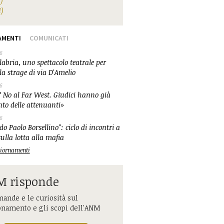
1)
1)
AMENTI
COMUNICATI
6
abria, uno spettacolo teatrale per
la strage di via D'Amelio
6
 No al Far West. Giudici hanno già
nto delle attenuanti»
6
o Paolo Borsellino": ciclo di incontri a
ulla lotta alla mafia
ggiornamenti
 risponde
ande e le curiosità sul
onamento e gli scopi dell'ANM