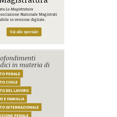
ista
La Magistratura
ssociazione Nazionale Magistrati
ibile in versione digitale.
Vai allo speciale
ofondimenti
idici in materia di
TTO PENALE
TO CIVILE
TO DEL LAVORO
I E FAMIGLIA
TTO INTERNAZIONALE
UZIONE PENALE