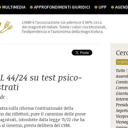
MULTIMEDIA
APPROFONDIMENTI GIURIDICI
UPP
AGEND
L'ANM è l'associazione cui aderisce il 96% circa
dei magistrati italiani. Tutela i valori costituzionali,
l'indipendenza e l'autonomia della magistratura.
Cer
FONTE
Tutte
(
L 44/24 su test psico-
Assemb
Comita
trati
Commi
Giunta
Cdc
Interm
Presid
ntra sulla riforma Costituzionale della
Segret
no dai riflettori, pure il cammino delle prove
Vicepr
agistrati, introdotte dalla legge 71/22 che ha
Vicese
à al Governo, previa delibera del CSM.
Sezioni