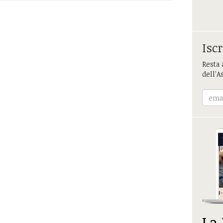
Iscr
Resta 
dell'A
La