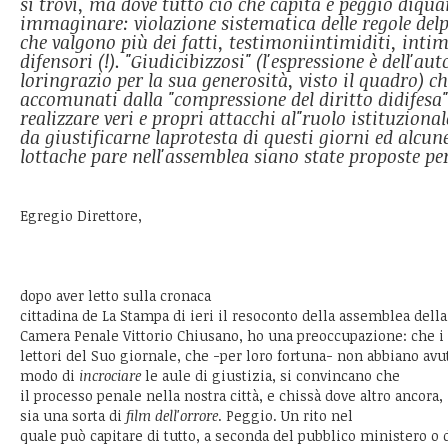
si trovi, ma dove tutto ciò che capita è peggio diqua
immaginare: violazione sistematica delle regole delp
che valgono più dei fatti, testimoniintimiditi, intim
difensori (!). "Giudicibizzosi" (l'espressione è dell'au
loringrazio per la sua generosità, visto il quadro) c
accomunati dalla "compressione del diritto didifesa"
realizzare veri e propri attacchi al"ruolo istituzional
da giustificarne laprotesta di questi giorni ed alcun
lottache pare nell'assemblea siano state proposte per
Egregio Direttore,
dopo aver letto sulla cronaca
cittadina de La Stampa di ieri il resoconto della assemblea della
Camera Penale Vittorio Chiusano, ho una preoccupazione: che i
lettori del Suo giornale, che -per loro fortuna- non abbiano avu
modo di
incrociare
le aule di giustizia, si convincano che
il processo penale nella nostra città, e chissà dove altro ancora,
sia una sorta di
film dell'orrore
. Peggio. Un rito nel
quale può capitare di tutto, a seconda del pubblico ministero o 