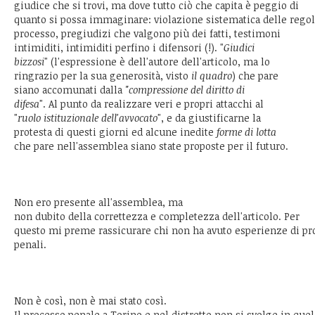
giudice che si trovi, ma dove tutto ciò che capita è peggio di
quanto si possa immaginare: violazione sistematica delle regol
processo, pregiudizi che valgono più dei fatti, testimoni
intimiditi, intimiditi perfino i difensori (!). "
Giudici
bizzosi
" (l'espressione è dell'autore dell'articolo, ma lo
ringrazio per la sua generosità, visto
il quadro
) che pare
siano accomunati dalla
"compressione del diritto di
difesa
". Al punto da realizzare veri e propri attacchi al
"
ruolo istituzionale dell'avvocato
", e da giustificarne la
protesta di questi giorni ed alcune inedite
forme di lotta
che pare nell'assemblea siano state proposte per il futuro.
Non ero presente all'assemblea, ma
non dubito della correttezza e completezza dell'articolo. Per
questo mi preme rassicurare chi non ha avuto esperienze di pr
penali.
Non è così, non è mai stato così.
Il processo penale a Torino e nel distretto non si svolge in quel