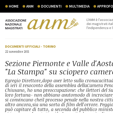
HOME
ANM
DOCUMENTI
MULTIMEDIA
APPROFON
L'ANM è l'associaz
dei magistrati ital
l'indipendenza e 
DOCUMENTI UFFICIALI
-
TORINO
22 novembre 2011
Sezione Piemonte e Valle d'Aost
"La Stampa" su sciopero camer
Egregio Direttore,dopo aver letto sulla cronacacitt
di ieri il resoconto della assemblea dellaCamera Pena
Chiusano, ho una preoccupazione: che ilettori del Su
loro fortuna- non abbiano avutomodo di incrociare l
si convincano cheil processo penale nella nostra citt
altro ancora,sia una sorta di film dell'orrore. Peggi
può capitare di tutto, a seconda del pubblico minist