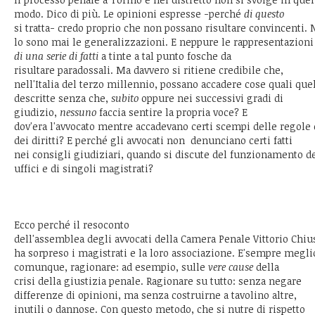
modo. Dico di più. Le opinioni espresse -perché
di questo
si tratta- credo proprio che non possano risultare convincenti. 
lo sono mai le generalizzazioni. E neppure le rappresentazioni
di una serie di fatti
a tinte a tal punto fosche da
risultare paradossali. Ma davvero si ritiene credibile che,
nell'Italia del terzo millennio, possano accadere cose quali que
descritte senza che,
subito
oppure nei successivi gradi di
giudizio,
nessuno
faccia sentire la propria voce? E
dov'era l'avvocato mentre accadevano certi scempi delle regole 
dei diritti? E perché gli avvocati non denunciano certi fatti
nei consigli giudiziari, quando si discute del funzionamento d
uffici e di singoli magistrati?
Ecco perché il resoconto
dell'assemblea degli avvocati della Camera Penale Vittorio Chi
ha sorpreso i magistrati e la loro associazione. E'sempre megli
comunque, ragionare: ad esempio, sulle
vere cause
della
crisi della giustizia penale. Ragionare su tutto: senza negare
differenze di opinioni, ma senza costruirne a tavolino altre,
inutili o dannose. Con questo metodo, che si nutre di rispetto