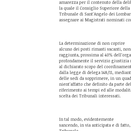
amarezza per il contenuto della deli
la quale il Consiglio Superiore della
Tribunale di Sant'Angelo dei Lombard
assegnare ai Magistrati nominati con
La determinazione di non coprire
alcuno dei posti rimasti vacanti, no
raggiunta, prossima al 40% dell'org
profondamente il servizio giustizia n
al dichiarato scopo del coordinament
dalla legge di delega 148/11, mediant
delle sedi da sopprimere, in un quad
nient'affatto che definito da parte d
riferimento ai tempi ed alle modalit
scelta dei Tribunali interessati.
In tal modo, evidentemente
sancendo, in via anticipata e di fatto
Tribunale.