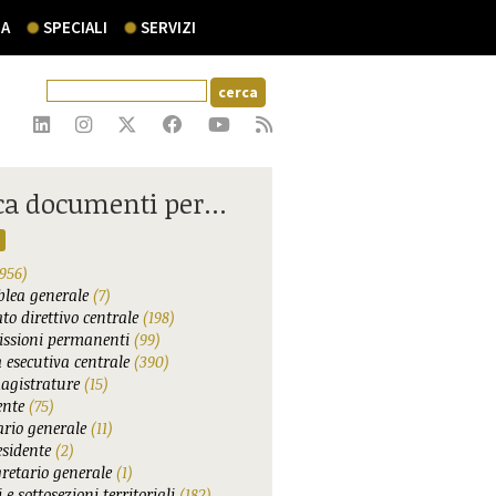
A
SPECIALI
SERVIZI
ca documenti per...
956)
lea generale
(7)
to direttivo centrale
(198)
ssioni permanenti
(99)
 esecutiva centrale
(390)
agistrature
(15)
ente
(75)
ario generale
(11)
esidente
(2)
gretario generale
(1)
 e sottosezioni territoriali
(182)