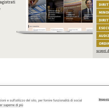
agistrati
DIRIT
e
MINOR
DIRI
ESEC
AUDI
ORDI
scopri d
i
(Procuratore della Repubblica di Salerno, assassinato dalle B
Imposta
ni e sull'utilizzo del sito, per fornire funzionalità di social
er saperne di più