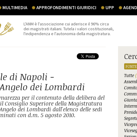
MULTIMEDIA
APPROFONDIMENTI GIURIDICI
UPP
AGEND
L'ANM è l'associazione cui aderisce il 96% circa
dei magistrati italiani. Tutela i valori costituzionali,
l'indipendenza e l'autonomia della magistratura.
Cer
FONTE
le di Napoli -
Tutte
(
Assemb
'Angelo dei Lombardi
Comita
Commi
arezza per il contenuto della delibera del
Giunta
il Consiglio Superiore della Magistratura
Interm
'Angelo dei Lombardi dall'elenco delle sedi
Presid
minati con d.m. 5 agosto 2010.
Segret
Vicepr
Vicese
Sezioni