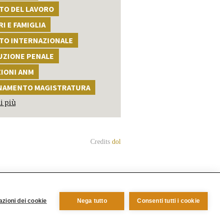
TO DEL LAVORO
I E FAMIGLIA
TTO INTERNAZIONALE
UZIONE PENALE
ZIONI ANM
NAMENTO MAGISTRATURA
i più
Credits
dol
rigate Rosse)
zioni dei cookie
Nega tutto
Consenti tutti i cookie