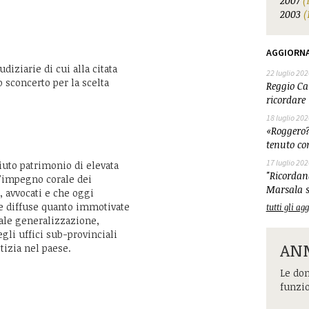
2007
(
2003
(
AGGIORN
diziarie di cui alla citata
22 luglio 202
 sconcerto per la scelta
Reggio Cal
ricordare 
18 luglio 202
«Roggero?
tenuto co
17 luglio 202
ciuto patrimonio di elevata
"Ricordand
l'impegno corale dei
Marsala s
, avvocati e che oggi
le diffuse quanto immotivate
tutti gli a
iale generalizzazione,
egli uffici sub-provinciali
ANM
tizia nel paese.
Le dom
funzi