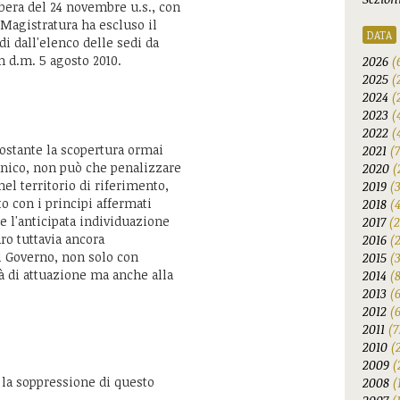
bera del 24 novembre u.s., con
 Magistratura ha escluso il
DATA
i dall'elenco delle sedi da
 d.m. 5 agosto 2010.
2026
(
2025
(
2024
(
2023
(
2022
(
nostante la scopertura ormai
2021
(
anico, non può che penalizzare
2020
(
el territorio di riferimento,
2019
(
o con i principi affermati
2018
(
e l'anticipata individuazione
2017
(2
ro tuttavia ancora
2016
(
el Governo, non solo con
2015
(
à di attuazione ma anche alla
2014
(
2013
(
2012
(6
2011
(7
2010
(
2009
(
, la soppressione di questo
2008
(