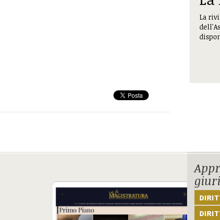
La riv
dell'A
dispon
Appr
giur
DIRI
DIRIT