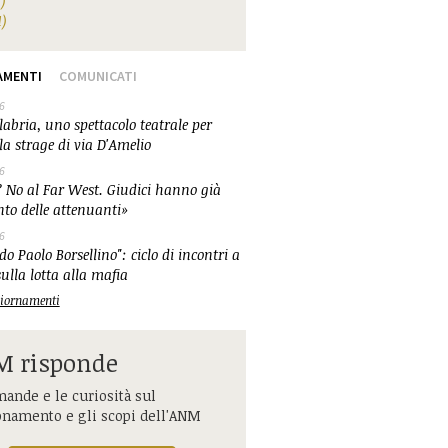
1)
1)
AMENTI
COMUNICATI
6
abria, uno spettacolo teatrale per
la strage di via D'Amelio
6
 No al Far West. Giudici hanno già
nto delle attenuanti»
6
o Paolo Borsellino": ciclo di incontri a
ulla lotta alla mafia
ggiornamenti
 risponde
ande e le curiosità sul
onamento e gli scopi dell'ANM