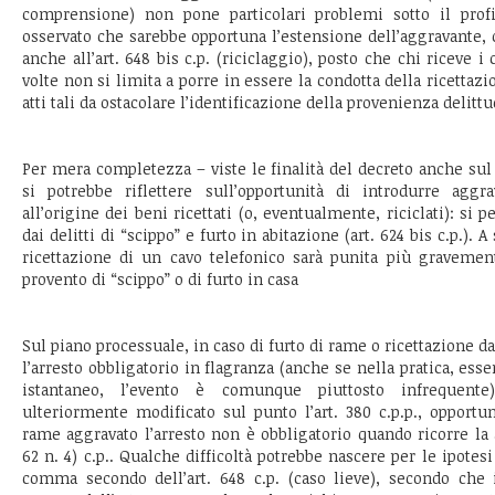
comprensione) non pone particolari problemi sotto il profi
osservato che sarebbe opportuna l’estensione dell’aggravante, olt
anche all’art. 648 bis c.p. (riciclaggio), posto che chi riceve i c
volte non si limita a porre in essere la condotta della ricetta
atti tali da ostacolare l’identificazione della provenienza delittu
Per mera completezza – viste le finalità del decreto anche sul
si potrebbe riflettere sull’opportunità di introdurre aggrav
all’origine dei beni ricettati (o, eventualmente, riciclati): si 
dai delitti di “scippo” e furto in abitazione (art. 624 bis c.p.). 
ricettazione di un cavo telefonico sarà punita più gravement
provento di “scippo” o di furto in casa
Sul piano processuale, in caso di furto di rame o ricettazione da
l’arresto obbligatorio in flagranza (anche se nella pratica, esse
istantaneo, l’evento è comunque piuttosto infrequent
ulteriormente modificato sul punto l’art. 380 c.p.p., opportu
rame aggravato l’arresto non è obbligatorio quando ricorre la a
62 n. 4) c.p.. Qualche difficoltà potrebbe nascere per le ipotesi
comma secondo dell’art. 648 c.p. (caso lieve), secondo che 