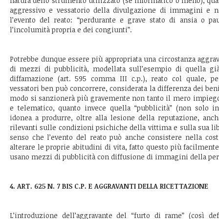
natura dello strumento utilizzato (se informatico o meno), quan
aggressivo e vessatorio della divulgazione di immagini e not
l’evento del reato: “perdurante e grave stato di ansia o pa
l’incolumità propria e dei congiunti”.
Potrebbe dunque essere più appropriata una circostanza aggrava
di mezzi di pubblicità, modellata sull’esempio di quella già
diffamazione (art. 595 comma III c.p.), reato col quale, pera
vessatori ben può concorrere, considerata la differenza dei beni 
modo si sanzionerà più gravemente non tanto il mero impieg
e telematico, quanto invece quella “pubblicità” (non solo in
idonea a produrre, oltre alla lesione della reputazione, anc
rilevanti sulle condizioni psichiche della vittima e sulla sua li
senso che l’evento del reato può anche consistere nella cost
alterare le proprie abitudini di vita, fatto questo più facilmen
usano mezzi di pubblicità con diffusione di immagini della per
4. ART. 625 N. 7 BIS C.P. E AGGRAVANTI DELLA RICETTAZIONE
L’introduzione dell’aggravante del “furto di rame” (così def