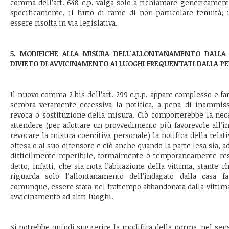
comma dell’art. 648 c.p. valga solo a richiamare genericamente
specificamente, il furto di rame di non particolare tenuità;
essere risolta in via legislativa.
5. MODIFICHE ALLA MISURA DELL’ALLONTANAMENTO DALLA 
DIVIETO DI AVVICINAMENTO AI LUOGHI FREQUENTATI DALLA P
Il nuovo comma 2 bis dell’art. 299 c.p.p. appare complesso e far
sembra veramente eccessiva la notifica, a pena di inammissib
revoca o sostituzione della misura. Ciò comporterebbe la neces
attendere (per adottare un provvedimento più favorevole all’in
revocare la misura coercitiva personale) la notifica della relati
offesa o al suo difensore e ciò anche quando la parte lesa sia, 
difficilmente reperibile, formalmente o temporaneamente resi
detto, infatti, che sia nota l’abitazione della vittima, stante
riguarda solo l’allontanamento dell’indagato dalla casa f
comunque, essere stata nel frattempo abbandonata dalla vittima
avvicinamento ad altri luoghi.
Si potrebbe quindi suggerire la modifica della norma, nel sens