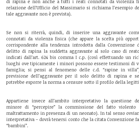
di rapina e non anche a tutti i reati connotati da violenza f
relazione dell’Ufficio del Massimario si richiama l’esempio de
tale aggravante non è prevista).
Se non si riterrà, quindi, di inserire una aggravante com
connotati da violenza fisica (che appare la scelta più oppor
corrispondente alla tendenza introdotta dalla Convenzione d
delitto di rapina la suddetta aggravante al solo caso di re
indicati dall’art. 624 bis comma I c.p. (così effettuando un r
luoghi ove tipicamente i minori possono essere testimoni di v
famiglia; si pensi al fenomeno delle c.d. “rapine in villa”)
previsione dell’aggravante per il solo delitto di rapina e s
potrebbe esporre la norma a censure sotto il profilo della legitt
Appartiene invece all’ambito interpretativo la questione del
minore di “percepire” la commissione del fatto violento 
maltrattamento in presenza di un neonato). In tal senso ovvi
interpretativa – dovrà tenersi conto che la citata Convenzione f
“bambini”.