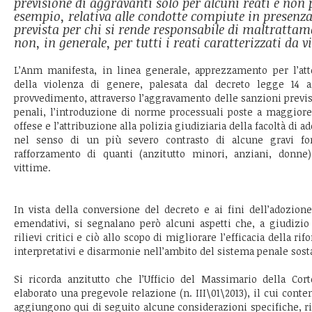
previsione di aggravanti solo per alcuni reati e non p
esempio, relativa alle condotte compiute in presenza
prevista per chi si rende responsabile di maltrattam
non, in generale, per tutti i reati caratterizzati da v
L’Anm manifesta, in linea generale, apprezzamento per l’att
della violenza di genere, palesata dal decreto legge 14 a
provvedimento, attraverso l’aggravamento delle sanzioni previs
penali, l’introduzione di norme processuali poste a maggiore
offese e l’attribuzione alla polizia giudiziaria della facoltà di a
nel senso di un più severo contrasto di alcune gravi f
rafforzamento di quanti (anzitutto minori, anziani, donne
vittime.
In vista della conversione del decreto e ai fini dell’adozione
emendativi, si segnalano però alcuni aspetti che, a giudizio
rilievi critici e ciò allo scopo di migliorare l’efficacia della r
interpretativi e disarmonie nell’ambito del sistema penale sost
Si ricorda anzitutto che l’Ufficio del Massimario della Cor
elaborato una pregevole relazione (n. III\01\2013), il cui conte
aggiungono qui di seguito alcune considerazioni specifiche, rifer