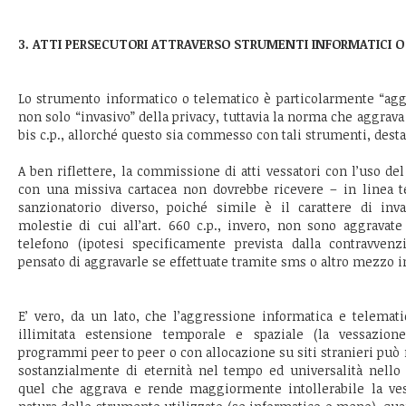
3. ATTI PERSECUTORI ATTRAVERSO STRUMENTI INFORMATICI O
Lo strumento informatico o telematico è particolarmente “agg
non solo “invasivo” della privacy, tuttavia la norma che aggrava il
bis c.p., allorché questo sia commesso con tali strumenti, desta
A ben riflettere, la commissione di atti vessatori con l’uso de
con una missiva cartacea non dovrebbe ricevere – in linea t
sanzionatorio diverso, poiché simile è il carattere di inva
molestie di cui all’art. 660 c.p., invero, non sono aggravat
telefono (ipotesi specificamente prevista dalla contravven
pensato di aggravarle se effettuate tramite sms o altro mezzo i
E’ vero, da un lato, che l’aggressione informatica e telematic
illimitata estensione temporale e spaziale (la vessazion
programmi peer to peer o con allocazione su siti stranieri pu
sostanzialmente di eternità nel tempo ed universalità nello sp
quel che aggrava e rende maggiormente intollerabile la ve