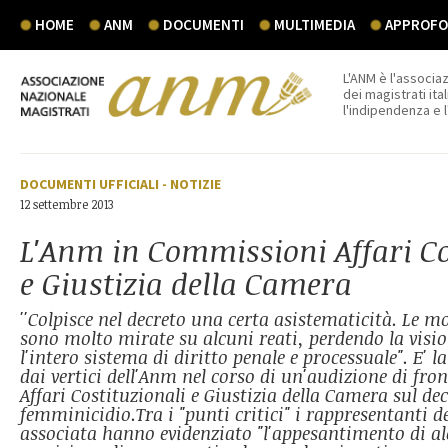
HOME
ANM
DOCUMENTI
MULTIMEDIA
APPROFON
L'ANM è l'associaz
dei magistrati ital
l'indipendenza e 
DOCUMENTI UFFICIALI
-
NOTIZIE
12 settembre 2013
L'Anm in Commissioni Affari Co
e Giustizia della Camera
''Colpisce nel decreto una certa asistematicità. Le 
sono molto mirate su alcuni reati, perdendo la visi
l'intero sistema di diritto penale e processuale". E' l
dai vertici dell'Anm nel corso di un'audizione di fr
Affari Costituzionali e Giustizia della Camera sul dec
femminicidio.Tra i "punti critici" i rappresentanti 
associata hanno evidenziato "l'appesantimento di al