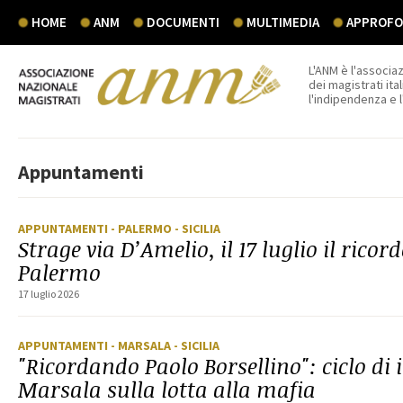
HOME
ANM
DOCUMENTI
MULTIMEDIA
APPROFON
L'ANM è l'associaz
dei magistrati ital
l'indipendenza e 
Appuntamenti
APPUNTAMENTI
- PALERMO
- SICILIA
Strage via D’Amelio, il 17 luglio il rico
Palermo
17 luglio 2026
APPUNTAMENTI
- MARSALA
- SICILIA
"Ricordando Paolo Borsellino": ciclo di 
Marsala sulla lotta alla mafia