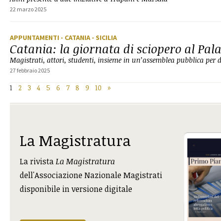
22 marzo 2025
APPUNTAMENTI
- CATANIA
- SICILIA
Catania: la giornata di sciopero al Pala
Magistrati, attori, studenti, insieme in un’assemblea pubblica per d
27 febbraio 2025
1
2
3
4
5
6
7
8
9
10
»
La Magistratura
La rivista
La Magistratura
dell'Associazione Nazionale Magistrati
disponibile in versione digitale