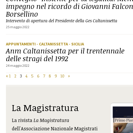
impegno nel ricordo di Giovanni Falcon
Borsellino
Intervento di apertura del Presidente della Ges Caltanissetta
25 maggio 2022
APPUNTAMENTI
- CALTANISSETTA
- SICILIA
Anm Caltanissetta per il trentennale
delle stragi del 1992
24 maggio 2022
«
1
2
3
4
5
6
7
8
9
10
»
La Magistratura
La rivista
La Magistratura
dell'Associazione Nazionale Magistrati