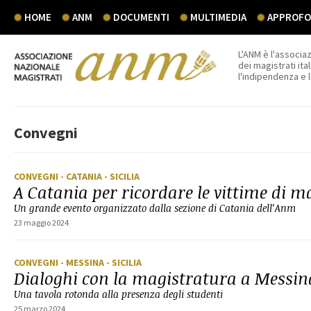
HOME
ANM
DOCUMENTI
MULTIMEDIA
APPROFON
L'ANM è l'associaz
dei magistrati ital
l'indipendenza e 
Convegni
CONVEGNI
- CATANIA
- SICILIA
A Catania per ricordare le vittime di m
Un grande evento organizzato dalla sezione di Catania dell’Anm
23 maggio 2024
CONVEGNI
- MESSINA
- SICILIA
Dialoghi con la magistratura a Messin
Una tavola rotonda alla presenza degli studenti
25 marzo 2024