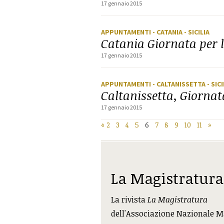
17 gennaio 2015
APPUNTAMENTI
- CATANIA
- SICILIA
Catania Giornata per l
17 gennaio 2015
APPUNTAMENTI
- CALTANISSETTA
- SICI
Caltanissetta, Giornata
17 gennaio 2015
«
2
3
4
5
6
7
8
9
10
11
»
La Magistratura
La rivista
La Magistratura
dell'Associazione Nazionale M