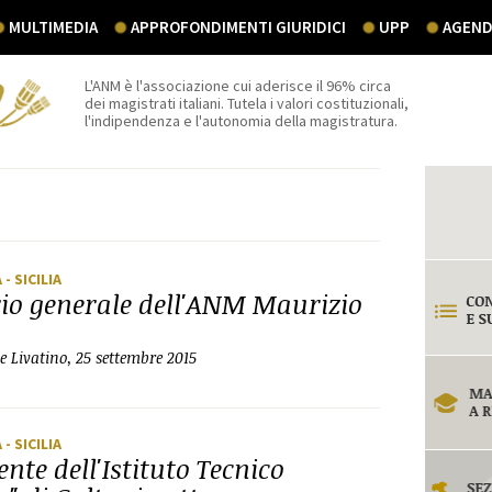
MULTIMEDIA
APPROFONDIMENTI GIURIDICI
UPP
AGEND
L'ANM è l'associazione cui aderisce il 96% circa
dei magistrati italiani. Tutela i valori costituzionali,
l'indipendenza e l'autonomia della magistratura.
A
- SICILIA
rio generale dell'ANM Maurizio
 e Livatino, 25 settembre 2015
A
- SICILIA
nte dell'Istituto Tecnico