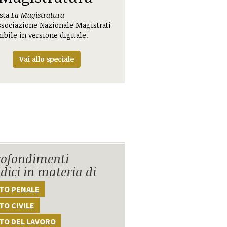
ista
La Magistratura
ssociazione Nazionale Magistrati
ibile in versione digitale.
Vai allo speciale
ofondimenti
idici in materia di
TTO PENALE
TO CIVILE
TO DEL LAVORO