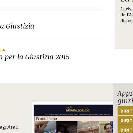
La riv
dell'A
dispon
a Giustizia
LIA
 per la Giustizia 2015
Appr
giur
DIRI
DIRIT
agistrati
DIRIT