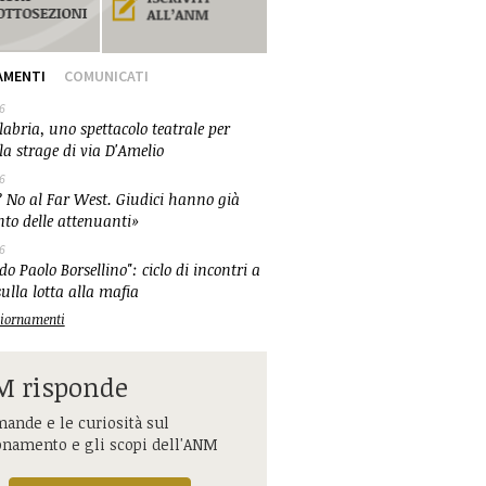
AMENTI
COMUNICATI
6
abria, uno spettacolo teatrale per
la strage di via D'Amelio
6
 No al Far West. Giudici hanno già
nto delle attenuanti»
6
o Paolo Borsellino": ciclo di incontri a
ulla lotta alla mafia
ggiornamenti
 risponde
ande e le curiosità sul
onamento e gli scopi dell'ANM