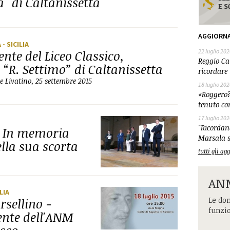
a" di Caltanissetta
AGGIORN
A
- SICILIA
nte del Liceo Classico,
22 luglio 202
Reggio Cal
 “R. Settimo” di Caltanissetta
ricordare 
 e Livatino, 25 settembre 2015
18 luglio 202
«Roggero?
tenuto co
17 luglio 202
"Ricordand
” In memoria
Marsala s
ella sua scorta
tutti gli a
ANM
ILIA
rsellino -
Le dom
funzi
dente dell'ANM