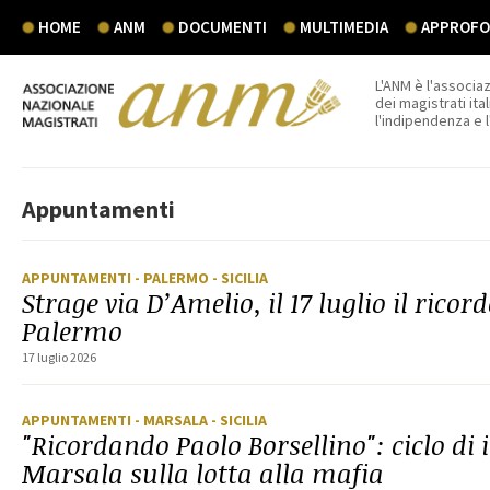
HOME
ANM
DOCUMENTI
MULTIMEDIA
APPROFON
L'ANM è l'associaz
dei magistrati ital
l'indipendenza e 
Appuntamenti
APPUNTAMENTI
- PALERMO
- SICILIA
Strage via D’Amelio, il 17 luglio il rico
Palermo
17 luglio 2026
APPUNTAMENTI
- MARSALA
- SICILIA
"Ricordando Paolo Borsellino": ciclo di 
Marsala sulla lotta alla mafia