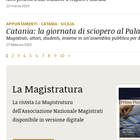
22 marzo 2025
APPUNTAMENTI
- CATANIA
- SICILIA
Catania: la giornata di sciopero al Pala
Magistrati, attori, studenti, insieme in un’assemblea pubblica per d
27 febbraio 2025
1
2
3
4
5
6
7
8
9
10
»
La Magistratura
La rivista
La Magistratura
dell'Associazione Nazionale Magistrati
disponibile in versione digitale