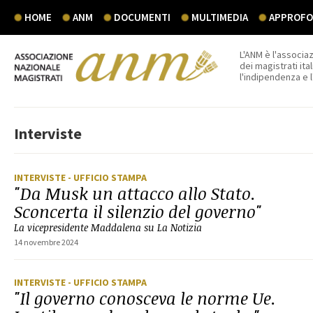
HOME
ANM
DOCUMENTI
MULTIMEDIA
APPROFON
L'ANM è l'associaz
dei magistrati ital
l'indipendenza e 
Interviste
INTERVISTE
- UFFICIO STAMPA
"Da Musk un attacco allo Stato.
Sconcerta il silenzio del governo"
La vicepresidente Maddalena su La Notizia
14 novembre 2024
INTERVISTE
- UFFICIO STAMPA
"Il governo conosceva le norme Ue.