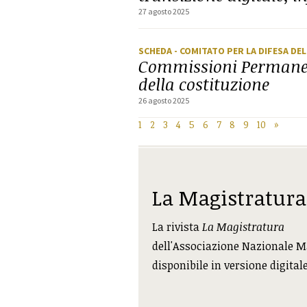
27 agosto 2025
SCHEDA
- COMITATO PER LA DIFESA DE
Commissioni Permanent
della costituzione
26 agosto 2025
1
2
3
4
5
6
7
8
9
10
»
La Magistratura
La rivista
La Magistratura
dell'Associazione Nazionale M
disponibile in versione digital