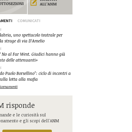
AMENTI
COMUNICATI
6
abria, uno spettacolo teatrale per
la strage di via D'Amelio
6
 No al Far West. Giudici hanno già
nto delle attenuanti»
6
o Paolo Borsellino": ciclo di incontri a
ulla lotta alla mafia
ggiornamenti
 risponde
ande e le curiosità sul
onamento e gli scopi dell'ANM