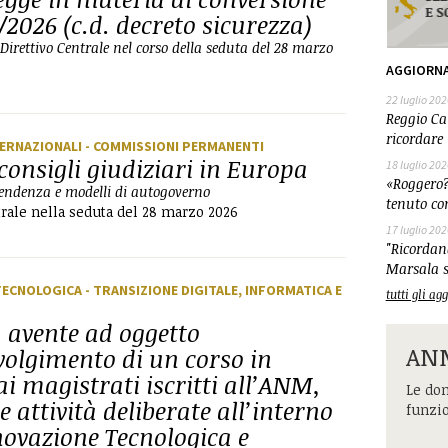
/2026 (c.d. decreto sicurezza)
irettivo Centrale nel corso della seduta del 28 marzo
AGGIORN
22 luglio 202
Reggio Cal
ricordare 
TERNAZIONALI
- COMMISSIONI PERMANENTI
onsigli giudiziari in Europa
18 luglio 202
«Roggero?
pendenza e modelli di autogoverno
tenuto co
trale nella seduta del 28 marzo 2026
17 luglio 202
"Ricordand
Marsala s
TECNOLOGICA - TRANSIZIONE DIGITALE, INFORMATICA E
tutti gli a
, avente ad oggetto
ANM
svolgimento di un corso in
ai magistrati iscritti all’ANM,
Le dom
e attività deliberate all’interno
funzi
ovazione Tecnologica e