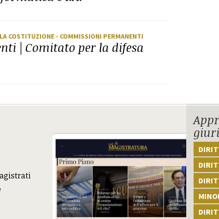
LLA COSTITUZIONE
- COMMISSIONI PERMANENTI
i | Comitato per la difesa
Appr
giur
DIRI
DIRIT
agistrati
DIRIT
e
MINOR
DIRI