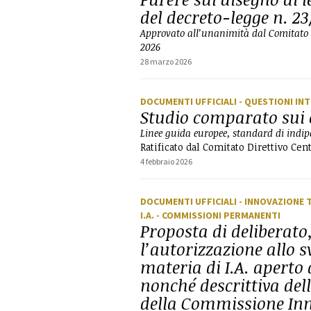
del decreto-legge n. 23
Approvato all’unanimità dal Comitato D
2026
28 marzo 2026
DOCUMENTI UFFICIALI
- QUESTIONI IN
Studio comparato sui c
Linee guida europee, standard di indi
Ratificato dal Comitato Direttivo Cen
4 febbraio 2026
DOCUMENTI UFFICIALI
- INNOVAZIONE 
I.A.
- COMMISSIONI PERMANENTI
Proposta di deliberato
l’autorizzazione allo 
materia di I.A. aperto 
nonché descrittiva dell
della Commissione Inn