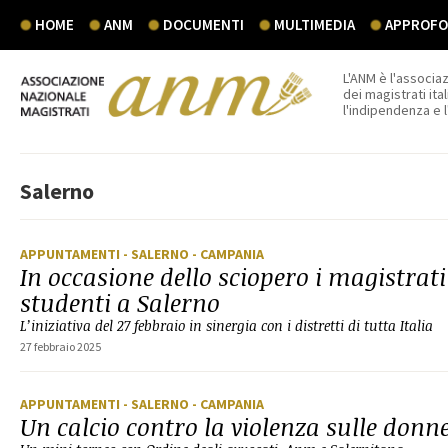
HOME
ANM
DOCUMENTI
MULTIMEDIA
APPROFON
L'ANM è l'associaz
dei magistrati ital
l'indipendenza e 
Salerno
APPUNTAMENTI
- SALERNO
- CAMPANIA
In occasione dello sciopero i magistrati
studenti a Salerno
L’iniziativa del 27 febbraio in sinergia con i distretti di tutta Italia
27 febbraio 2025
APPUNTAMENTI
- SALERNO
- CAMPANIA
Un calcio contro la violenza sulle donn