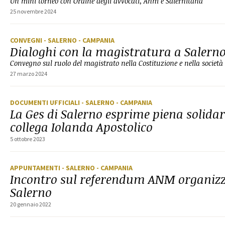
Un mini torneo con Ordine degli avvocati, Anm e Salernitana
25 novembre 2024
CONVEGNI
- SALERNO
- CAMPANIA
Dialoghi con la magistratura a Salern
Convegno sul ruolo del magistrato nella Costituzione e nella società
27 marzo 2024
DOCUMENTI UFFICIALI
- SALERNO
- CAMPANIA
La Ges di Salerno esprime piena solidar
collega Iolanda Apostolico
5 ottobre 2023
APPUNTAMENTI
- SALERNO
- CAMPANIA
Incontro sul referendum ANM organizz
Salerno
20 gennaio 2022