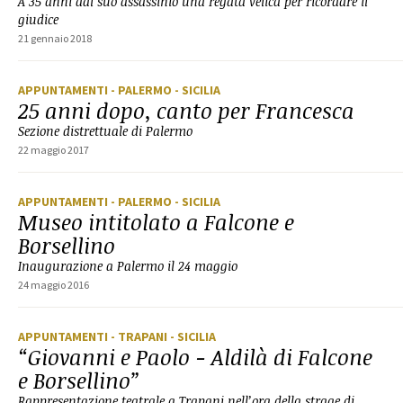
A 35 anni dal suo assassinio una regata velica per ricordare il
giudice
21 gennaio 2018
APPUNTAMENTI
- PALERMO
- SICILIA
25 anni dopo, canto per Francesca
Sezione distrettuale di Palermo
22 maggio 2017
APPUNTAMENTI
- PALERMO
- SICILIA
Museo intitolato a Falcone e
Borsellino
Inaugurazione a Palermo il 24 maggio
24 maggio 2016
APPUNTAMENTI
- TRAPANI
- SICILIA
“Giovanni e Paolo - Aldilà di Falcone
e Borsellino”
Rappresentazione teatrale a Trapani nell’ora della strage di