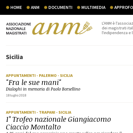
HOME
ANM
DOCUMENTI
MULTIMEDIA
APPROFON
L'ANM è l'associaz
dei magistrati ital
l'indipendenza e 
Sicilia
APPUNTAMENTI
- PALERMO
- SICILIA
"Fra le sue mani"
Dialoghi in memoria di Paolo Borsellino
18 luglio 2018
APPUNTAMENTI
- TRAPANI
- SICILIA
1° Trofeo nazionale Giangiacomo
Ciaccio Montalto