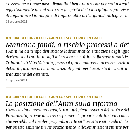
Cassazione su nove posti disponibili ben quattrocomponenti uscenti
oggettivamente incontrasto con lo spirito della disciplina sopra rico
di appannare l'immagine di imparzialità dell'organodi autogovern
15 giugno 2011
DOCUMENTI UFFICIALI
- GIUNTA ESECUTIVA CENTRALE
Mancano fondi, a rischio processi a de
L'Anm ha da tempo denunciato ladrammatica situazione degli uffici g
derivantidai continui tagli alle risorse. Le ultime allarmanti notizi
Tribunale di Vibo Valentia, presso il quale nonpossono essere celebrat
detenuti, acausa della mancanza di fondi per l'acquisto di carburante
traduzione dei detenuti.
15 giugno 2011
DOCUMENTI UFFICIALI
- GIUNTA ESECUTIVA CENTRALE
La posizione dell'Anm sulla riforma
L'Associazione nazionalemagistrati, nel pieno rispetto del ruolo e del
Parlamento, ritiene doveroso esprimere le proprie valutazioni econs
che verrebbe ad incidereprofondamente sull'assetto e sul ruolo della
per questo esprime un ringraziamento alleCommissioni riunite per l'