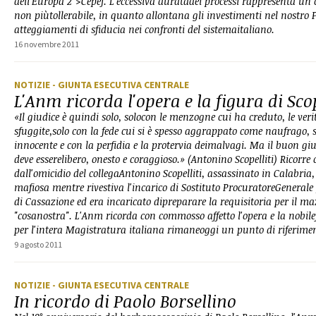
dell'Europa 2">Cepej. L'eccessiva duratadei processi rappresenta un 
non piùtollerabile, in quanto allontana gli investimenti nel nostro
atteggiamenti di sfiducia nei confronti del sistemaitaliano.
16 novembre 2011
NOTIZIE
- GIUNTA ESECUTIVA CENTRALE
L'Anm ricorda l'opera e la figura di Scop
«Il giudice è quindi solo, solocon le menzogne cui ha creduto, le veri
sfuggite,solo con la fede cui si è spesso aggrappato come naufrago, s
innocente e con la perfidia e la protervia deimalvagi. Ma il buon giu
deve esserelibero, onesto e coraggioso.» (Antonino Scopelliti) Ricorre 
dall'omicidio del collegaAntonino Scopelliti, assassinato in Calabri
mafiosa mentre rivestiva l'incarico di Sostituto ProcuratoreGeneral
di Cassazione ed era incaricato dipreparare la requisitoria per il ma
"cosanostra". L'Anm ricorda con commosso affetto l'opera e la nobile
per l'intera Magistratura italiana rimaneoggi un punto di riferime
9 agosto 2011
NOTIZIE
- GIUNTA ESECUTIVA CENTRALE
In ricordo di Paolo Borsellino