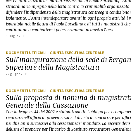
Nel 19° anniversario del barbaroassassinio di Paolo Borsellino, l'Anm
straordinarioimpegno nella lotta contro la criminalità organizzata 
difendere l'indipendenza della magistratura controogni condizionam
isolamento. L'Anm intendeportare avanti in ogni propria attività i 
ispiratola nobile figura di Paolo Borsellino e di tutti i magistrati 
continuano a combattere i poteri criminali nelnostro Paese.
19 luglio 2011
DOCUMENTI UFFICIALI
- GIUNTA ESECUTIVA CENTRALE
Sull'inaugurazione della sede di Berga
Superiore della Magistratura
22 giugno 2011
DOCUMENTI UFFICIALI
- GIUNTA ESECUTIVA CENTRALE
Sulla proposta di nomina di magistrati
Generale della Cassazione
Con la legge n. 44 del 2002 è statointrodotto l'obbligo per i compone
rientrarenell'ufficio di provenienza e il divieto di concorrere per uffici
nei due anni successivi alla cessazionedel mandato. La recente decis
delCsm di proporre per l'incarico di Sostituto Procuratore Generalepr