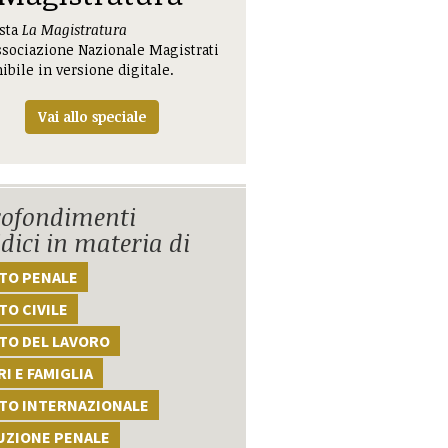
ista
La Magistratura
ssociazione Nazionale Magistrati
ibile in versione digitale.
Vai allo speciale
ofondimenti
idici in materia di
TTO PENALE
TO CIVILE
TO DEL LAVORO
I E FAMIGLIA
TTO INTERNAZIONALE
UZIONE PENALE