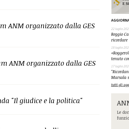
AGGIORN
dum ANM organizzato dalla GES
22 luglio 202
Reggio Cal
ricordare 
18 luglio 202
«Roggero?
tenuto co
dum ANM organizzato dalla GES
17 luglio 202
"Ricordand
Marsala s
tutti gli a
a "Il giudice e la politica"
ANM
Le dom
funzi