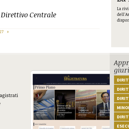
La riv
Direttivo Centrale
dell'A
dispon
27
»
Appr
giur
DIRI
DIRIT
agistrati
DIRIT
e
MINOR
DIRI
ESEC