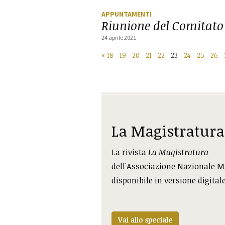
APPUNTAMENTI
Riunione del Comitato 
24 aprile 2021
«
18
19
20
21
22
23
24
25
26
La Magistratura
La rivista
La Magistratura
dell'Associazione Nazionale M
disponibile in versione digital
Vai allo speciale