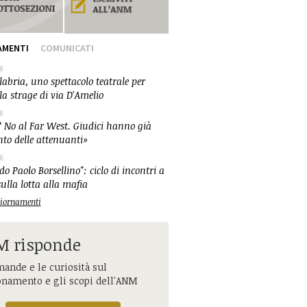
AMENTI
COMUNICATI
6
abria, uno spettacolo teatrale per
la strage di via D'Amelio
6
 No al Far West. Giudici hanno già
nto delle attenuanti»
6
o Paolo Borsellino": ciclo di incontri a
ulla lotta alla mafia
ggiornamenti
 risponde
ande e le curiosità sul
onamento e gli scopi dell'ANM