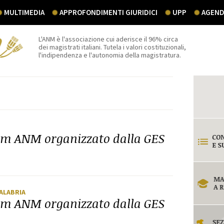
MULTIMEDIA
APPROFONDIMENTI GIURIDICI
UPP
AGEND
L'ANM è l'associazione cui aderisce il 96% circa
dei magistrati italiani. Tutela i valori costituzionali,
l'indipendenza e l'autonomia della magistratura.
dum ANM organizzato dalla GES
CALABRIA
dum ANM organizzato dalla GES