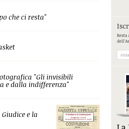
o che ci resta"
Iscr
Resta 
dell'A
asket
ografica "Gli invisibili
 e dalla indifferenza"
 Giudice e la
La