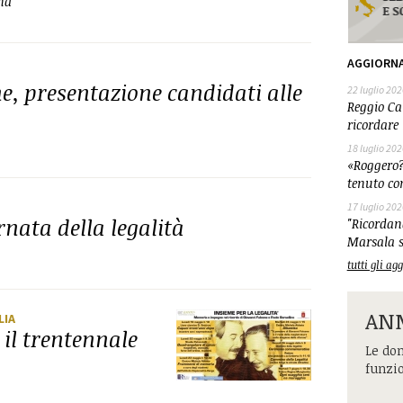
na
AGGIORN
, presentazione candidati alle
22 luglio 202
Reggio Cal
ricordare 
18 luglio 202
«Roggero?
tenuto co
17 luglio 202
nata della legalità
"Ricordand
Marsala s
tutti gli a
ANM
LIA
il trentennale
Le dom
funzi