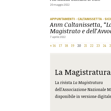
20 maggio 2022
APPUNTAMENTI
- CALTANISSETTA
- SICI
Anm Caltanissetta, “L
Magistrato e dell’Avvo
7 aprile 2022
«
16
17
18
19
20
21
22
23
24
La Magistratura
La rivista
La Magistratura
dell'Associazione Nazionale M
disponibile in versione digital