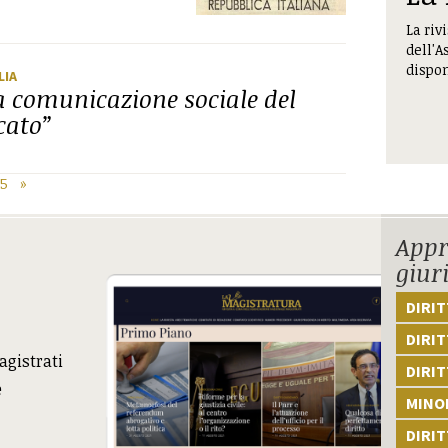
La riv
dell'A
dispon
LIA
a comunicazione sociale del
cato”
25
»
Appr
giur
DIRI
DIRIT
agistrati
DIRIT
e
MINOR
DIRI