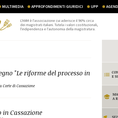
MULTIMEDIA
APPROFONDIMENTI GIURIDICI
UPP
AGEND
L'ANM è l'associazione cui aderisce il 96% circa
dei magistrati italiani. Tutela i valori costituzionali,
l'indipendenza e l'autonomia della magistratura.
gno "Le riforme del processo in
la Corte di Cassazione
o in Cassazione