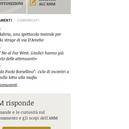
AMENTI
COMUNICATI
6
abria, uno spettacolo teatrale per
la strage di via D'Amelio
6
 No al Far West. Giudici hanno già
nto delle attenuanti»
6
o Paolo Borsellino": ciclo di incontri a
ulla lotta alla mafia
ggiornamenti
 risponde
ande e le curiosità sul
onamento e gli scopi dell'ANM