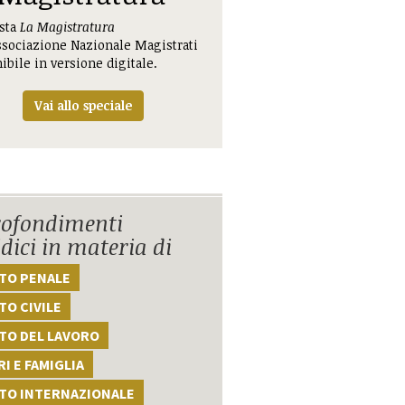
ista
La Magistratura
ssociazione Nazionale Magistrati
ibile in versione digitale.
Vai allo speciale
ofondimenti
idici in materia di
TTO PENALE
TO CIVILE
TO DEL LAVORO
I E FAMIGLIA
TTO INTERNAZIONALE