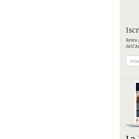
Iscr
Resta 
dell'A
La