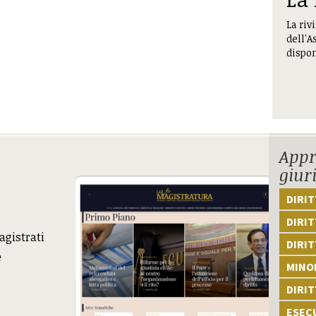
La riv
dell'A
dispon
Appr
giur
DIRI
DIRIT
agistrati
DIRIT
e
MINOR
DIRI
ESEC