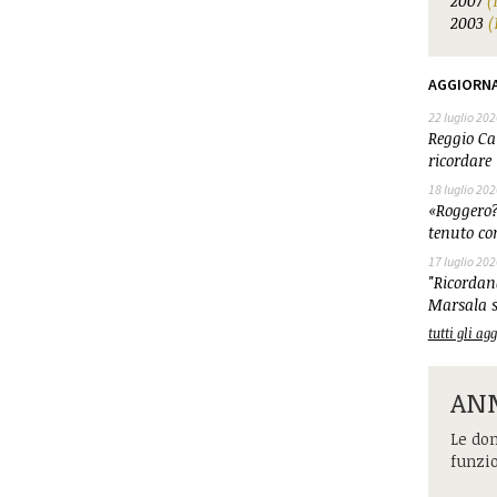
2007
(
2003
(
AGGIORN
22 luglio 202
Reggio Cal
ricordare 
18 luglio 202
«Roggero?
tenuto co
17 luglio 202
"Ricordand
Marsala s
tutti gli a
ANM
Le dom
funzi