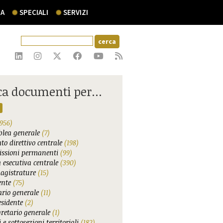
A
SPECIALI
SERVIZI
ca documenti per...
956)
lea generale
(7)
to direttivo centrale
(198)
ssioni permanenti
(99)
 esecutiva centrale
(390)
agistrature
(15)
ente
(75)
ario generale
(11)
esidente
(2)
gretario generale
(1)
 e sottosezioni territoriali
(182)