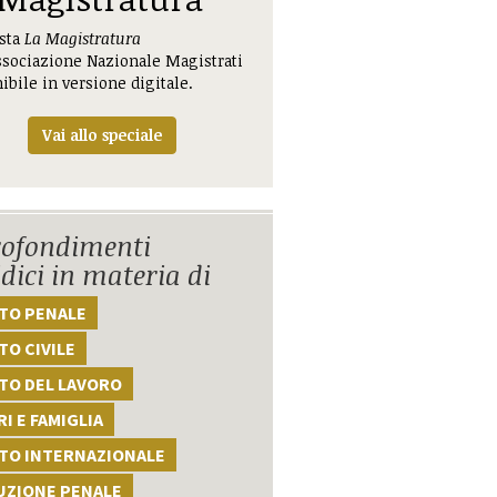
ista
La Magistratura
ssociazione Nazionale Magistrati
ibile in versione digitale.
Vai allo speciale
ofondimenti
idici in materia di
TTO PENALE
TO CIVILE
TO DEL LAVORO
I E FAMIGLIA
TTO INTERNAZIONALE
UZIONE PENALE