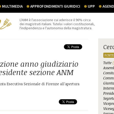
MULTIMEDIA
APPROFONDIMENTI GIURIDICI
UPP
AGEND
L'ANM è l'associazione cui aderisce il 96% circa
dei magistrati italiani. Tutela i valori costituzionali,
l'indipendenza e l'autonomia della magistratura.
Cer
FONTE
zione anno giudiziario
Tutte
(
Assemb
residente sezione ANM
Comita
Commi
Giunta
nta Esecutiva Sezionale di Firenze all'apertura
Interm
Presid
Segret
Vicepr
Vicese
Sezioni