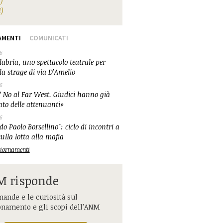
1)
1)
AMENTI
COMUNICATI
6
abria, uno spettacolo teatrale per
la strage di via D'Amelio
6
 No al Far West. Giudici hanno già
nto delle attenuanti»
6
o Paolo Borsellino": ciclo di incontri a
ulla lotta alla mafia
ggiornamenti
 risponde
ande e le curiosità sul
onamento e gli scopi dell'ANM