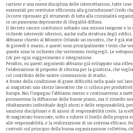
carriere e una nuova disciplina delle intercettazioni, tutte co
essenziali per restituire efficienza alla giurisdizione! Credo che
Occorre ripensare gli strumenti di lotta alla criminalità organiz
in un panorama deprimente di illegalità diffusa.
Il decreto carceri costituisce soltanto una misura tampone e la 
richiede interventi ulteriori, anche sulla struttura degli edifici.
Abbiamo chiesto al Ministro Orlando un incontro, che è già stato
di giovedì 6 marzo, e questi sono principalmente i temi che v
queste sono le richieste che vorremmo rivolgergli. Le sottopon
Cdc per ogni suggerimento o integrazione.
Peraltro, su questi argomenti abbiamo già sviluppato una rifles
l’elaborazione di proposte di riforma per la giustizia, che vog
col contributo delle nostre commissioni di studio.
A fronte della condizione di grave difficoltà nella quale noi lav
ai magistrati uno sforzo lavorativo che ci colloca per produttività 
Europa. Noi l’impegno l’abbiamo messo e continueremo a metter
promuovono la diffusione delle buone prassi, ma il rimedio no
ribaltamento individuale degli sforzi e delle responsabilità, per
sanzioni disciplinari e di azioni di responsabilità civile. La sce
di magistrato burocrate, volto a ridurre il livello della propria e
alle responsabilità, e la realizzazione di un sistema efficace, f
costruiti sul principio della buona organizzazione collettiva, c