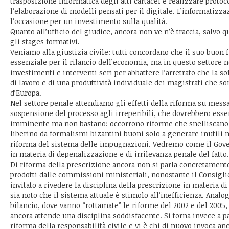
trasposizione informatica degli atti cartacei e realizzare prot
l’elaborazione di modelli pensati per il digitale. L’informatizz
l’occasione per un investimento sulla qualità.
Quanto all’ufficio del giudice, ancora non ve n’è traccia, salvo 
gli stages formativi.
Veniamo alla giustizia civile: tutti concordano che il suo buo
essenziale per il rilancio dell’economia, ma in questo settore no
investimenti e interventi seri per abbattere l’arretrato che la sof
di lavoro e di una produttività individuale dei magistrati che son
d’Europa.
Nel settore penale attendiamo gli effetti della riforma su messa
sospensione del processo agli irreperibili, che dovrebbero esser
imminente ma non bastano: occorrono riforme che snelliscano 
liberino da formalismi bizantini buoni solo a generare inutili n
riforma del sistema delle impugnazioni. Vedremo come il Gover
in materia di depenalizzazione e di irrilevanza penale del fatto.
Di riforma della prescrizione ancora non si parla concretamente
prodotti dalle commissioni ministeriali, nonostante il Consigli
invitato a rivedere la disciplina della prescrizione in materia d
sia noto che il sistema attuale è stimolo all’inefficienza. Analo
bilancio, dove vanno “rottamate” le riforme del 2002 e del 2005, 
ancora attende una disciplina soddisfacente. Si torna invece a p
riforma della responsabilità civile e vi è chi di nuovo invoca an