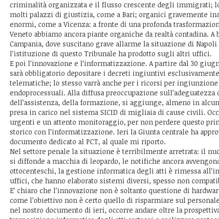
criminalità organizzata e il flusso crescente degli immigrati; l
molti palazzi di giustizia, come a Bari; organici gravemente in
enormi, come a Vicenza: a fronte di una profonda trasformazio
Veneto abbiamo ancora piante organiche da realtà contadina. A
Campania, dove suscitano grave allarme la situazione di Napoli N
l’istituzione di questo Tribunale ha prodotto sugli altri uffici.
E poi l’innovazione e l’informatizzazione. A partire dal 30 giugn
sarà obbligatorio depositare i decreti ingiuntivi esclusivament
telematiche; lo stesso varrà anche per i ricorsi per ingiunzione 
endoprocessuali. Alla diffusa preoccupazione sull’adeguatezza d
dell’assistenza, della formazione, si aggiunge, almeno in alcun
presa in carico nel sistema SICID di migliaia di cause civili. Oc
urgenti e un attento monitoraggio, per non perdere questo p
storico con l’informatizzazione. Ieri la Giunta centrale ha appro
documento dedicato al PCT, al quale mi riporto.
Nel settore penale la situazione è terribilmente arretrata: il n
si diffonde a macchia di leopardo, le notifiche ancora avvengon
ottocenteschi, la gestione informatica degli atti è rimessa all’in
uffici, che hanno elaborato sistemi diversi, spesso non compatibi
E’ chiaro che l’innovazione non è soltanto questione di hardware
come l’obiettivo non è certo quello di risparmiare sul personal
nel nostro documento di ieri, occorre andare oltre la prospetti