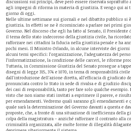
discussioni sui principi, deve però essere riservata soprattutto 
agli impegni di riforma in materia di giustizia. E vengo qui ai 
giorno di oggi.
Nelle ultime settimane sui giornali e nel dibattito pubblico si è
giustizia. In effetti se ne è ricominciato a parlare nei primi gio
Governo. Nel discorso che egli ha fatto al Senato, il Presidente 
il tema dello stato indecoroso della giustizia civile, ha ricordato
rafforzare nei cittadini la fiducia nella giustizia penale e ha a
pochi mesi. Il Ministro Orlando, in alcune interviste dei giorni 
alcuni temi specifici: l’organizzazione, l’adeguatezza del pers
l’informatizzazione, la condizione delle carceri, le riforme proc
Tuttavia, in Commissione Giustizia del Senato prosegue a tappe
disegni di legge 315, 374 e 1070, in tema di responsabilità civile
dall'introduzione dell'azione diretta, all’efficacia di giudicato 
pronunciata contro lo Stato in sede di rivalsa e di giudizio disc
dei casi di responsabilità, tanto per fare solo qualche esempio.
visto che non siamo stati invitati a esprimere il parere, e risult
per emendamenti. Vedremo quali saranno gli emendamenti e qua
quale sarà la determinazione del Governo davanti a questa e dava
proposte, che, a fronte di una situazione di inefficienza della g
colpa della magistratura – anziché rafforzare il contrasto alla c
criminalità organizzata, alle molte forme di illegalità dilagante
deprimere ulteriormente il sistema, .