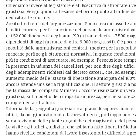
Chiediamo invece al legislatore e all’Esecutivo di affrontare i v
giustizia. Vengo quindi all’esame del primo punto all’ordine de
dedicato alle riforme.
Anzitutto il tema dell’organizzazione. Sono circa diciassette 
banditi concorsi per l’assunzione del personale amministrativo.
dai 52.000 dipendenti degli anni ’90 (a fronte di circa 7.500 magi
dipendenti di oggi (a fronte di oltre 9.000 magistrati). C’è poco 
mobilità dalle amministrazioni centrali, mentre per la mobilità 
mancano perfino gli strumenti normativi. In queste condizioni
più in condizioni di assicurare, ad esempio, l’esecuzione temp
la presenza in udienza dei cancellieri, per non dire degli uffici
degli adempimenti richiesti dal decreto carceri, che, ad esemp
aumento medio delle istanze di liberazione anticipata del 100%.
ancora attende una seria riqualificazione. Il settore giustizia n
nella massa del comparto Ministeri: occorre realizzare un vero
giustizia, sul modello del comparto sicurezza, perché sicurezz
complementari fra loro.
Riforma della geografia giudiziaria: al piano di soppressione e
uffici, da noi giudicato molto favorevolmente, purtroppo non è 
seria revisione delle piante organiche dei magistrati e del pers
Le visite agli uffici giudiziari che abbiamo fatto finora in Sicili
hanno rivelato condizioni di lavoro insostenibili: difficoltà a ges