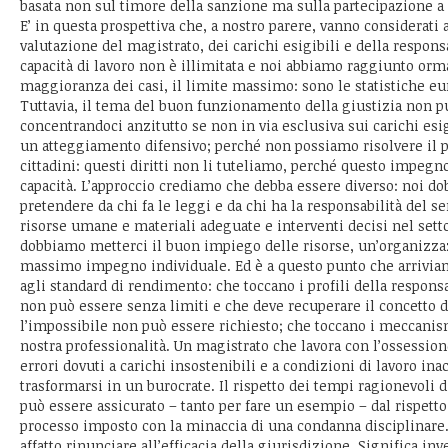
basata non sul timore della sanzione ma sulla partecipazione a
E’ in questa prospettiva che, a nostro parere, vanno considerati 
valutazione del magistrato, dei carichi esigibili e della responsa
capacità di lavoro non è illimitata e noi abbiamo raggiunto orm
maggioranza dei casi, il limite massimo: sono le statistiche eur
Tuttavia, il tema del buon funzionamento della giustizia non p
concentrandoci anzitutto se non in via esclusiva sui carichi esi
un atteggiamento difensivo; perché non possiamo risolvere il 
cittadini: questi diritti non li tuteliamo, perché questo impegno
capacità. L’approccio crediamo che debba essere diverso: noi d
pretendere da chi fa le leggi e da chi ha la responsabilità del se
risorse umane e materiali adeguate e interventi decisi nel sett
dobbiamo metterci il buon impiego delle risorse, un’organizzaz
massimo impegno individuale. Ed è a questo punto che arriviamo
agli standard di rendimento: che toccano i profili della responsa
non può essere senza limiti e che deve recuperare il concetto de
l’impossibile non può essere richiesto; che toccano i meccanis
nostra professionalità. Un magistrato che lavora con l’ossessione
errori dovuti a carichi insostenibili e a condizioni di lavoro inac
trasformarsi in un burocrate. Il rispetto dei tempi ragionevoli 
può essere assicurato – tanto per fare un esempio – dal rispetto
processo imposto con la minaccia di una condanna disciplinare
affatto rinunciare all’efficacia della giurisdizione. Significa i