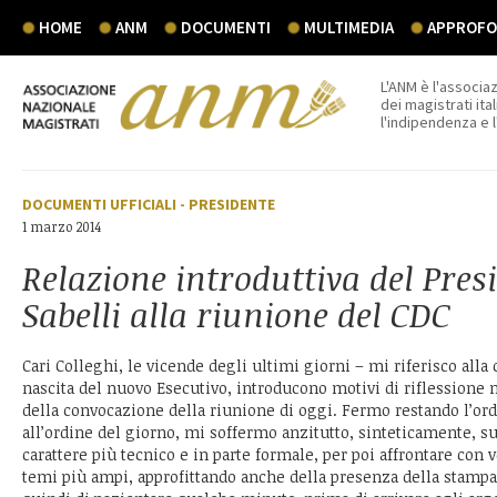
HOME
ANM
DOCUMENTI
MULTIMEDIA
APPROFON
L'ANM è l'associaz
dei magistrati ital
l'indipendenza e 
DOCUMENTI UFFICIALI
-
PRESIDENTE
1 marzo 2014
Relazione introduttiva del Pres
Sabelli alla riunione del CDC
Cari Colleghi, le vicende degli ultimi giorni – mi riferisco alla 
nascita del nuovo Esecutivo, introducono motivi di riflessione
della convocazione della riunione di oggi. Fermo restando l’or
all’ordine del giorno, mi soffermo anzitutto, sinteticamente, s
carattere più tecnico e in parte formale, per poi affrontare con 
temi più ampi, approfittando anche della presenza della stampa