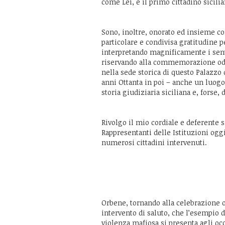
come Lei, è il primo cittadino sicilia
Sono, inoltre, onorato ed insieme 
particolare e condivisa gratitudine pe
interpretando magnificamente i sent
riservando alla commemorazione odi
nella sede storica di questo Palazzo
anni Ottanta in poi – anche un luogo 
storia giudiziaria siciliana e, forse, 
Rivolgo il mio cordiale e deferente sal
Rappresentanti delle Istituzioni ogg
numerosi cittadini intervenuti.
**
Orbene, tornando alla celebrazione o
intervento di saluto, che l’esempio d
violenza mafiosa si presenta agli occ