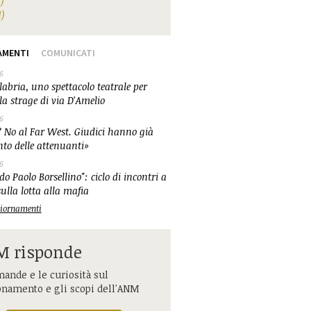
1)
1)
AMENTI
COMUNICATI
6
abria, uno spettacolo teatrale per
la strage di via D'Amelio
6
 No al Far West. Giudici hanno già
nto delle attenuanti»
6
o Paolo Borsellino": ciclo di incontri a
ulla lotta alla mafia
ggiornamenti
 risponde
ande e le curiosità sul
onamento e gli scopi dell'ANM