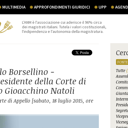
MULTIMEDIA
APPROFONDIMENTI GIURIDICI
UPP
AGEND
L'ANM è l'associazione cui aderisce il 96% circa
dei magistrati italiani. Tutela i valori costituzionali,
l'indipendenza e l'autonomia della magistratura.
Cer
FONTE
lo Borsellino -
Tutte
(
Assemb
residente della Corte di
Comita
o Gioacchino Natoli
Commi
Giunta
Interm
e di Appello [sabato, 18 luglio 2015, ore
Presid
Segret
Vicepr
Vicese
Sezioni