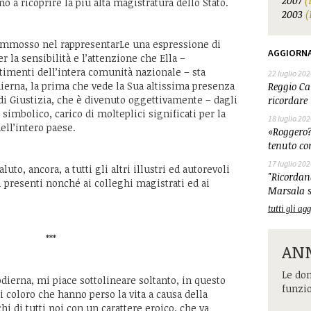
2007
(
no a ricoprire la più alta magistratura dello Stato.
2003
(
commosso nel rappresentarLe una espressione di
AGGIORN
r la sensibilità e l’attenzione che Ella –
imenti dell’intera comunità nazionale – sta
22 luglio 202
erna, la prima che vede la Sua altissima presenza
Reggio Cal
 di Giustizia, che è divenuto oggettivamente – dagli
ricordare 
simbolico, carico di molteplici significati per la
18 luglio 202
dell’intero paese.
«Roggero?
tenuto co
17 luglio 202
uto, ancora, a tutti gli altri illustri ed autorevoli
"Ricordand
i presenti nonché ai colleghi magistrati ed ai
Marsala s
tutti gli a
*
ANM
Le dom
dierna, mi piace sottolineare soltanto, in questo
funzi
i coloro che hanno perso la vita a causa della
hi di tutti noi con un carattere eroico, che va