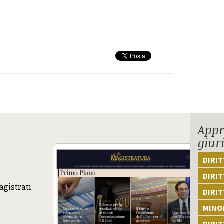
Appr
giur
DIRI
DIRIT
agistrati
DIRIT
e
MINOR
DIRI