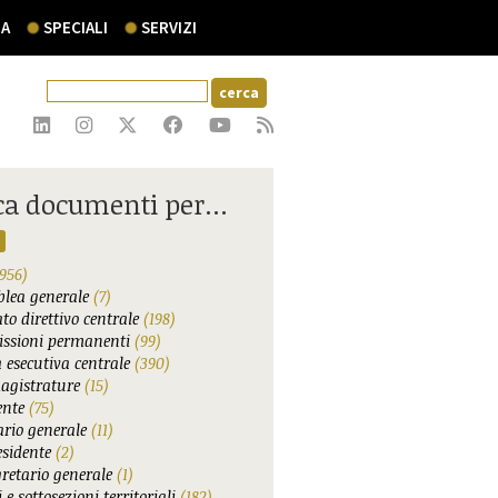
A
SPECIALI
SERVIZI
ca documenti per...
956)
lea generale
(7)
to direttivo centrale
(198)
ssioni permanenti
(99)
 esecutiva centrale
(390)
agistrature
(15)
ente
(75)
ario generale
(11)
esidente
(2)
gretario generale
(1)
 e sottosezioni territoriali
(182)