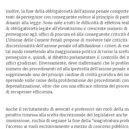
Inoltre, la fine della obbligatorietà dell’azione penale comporter
reati da perseguire con conseguente
vulnus
al principio di parit
dinanzi alla legge. Sono note a tutti le difficoltà di effettiva re
di obbligatorietà legate all’elevatissimo e crescente numero di 
pervengono agli uffici di procura ed alla conseguente criticità d
L’Unione delle Camere Penali propone di risolvere tale criticità
discrezionalità dell’azione penale ed affidandone i criteri di es
tal modo rimettendo alla maggioranza politica di turno la scelta
perseguire e, quindi, al dibattito parlamentare il controllo del
uffici giudiziari. Diversamente, deve riaffermarsi che le probl
numero dei procedimenti ed alla ipertrofia dell’azione penale 
sopprimendo uno dei principi cardine di civiltà giuridica del n
operando sulle cause della proliferazione dei procedimenti con
depenalizzazione, oltre che con una efficace riforma del proce
di recuperare efficienza.
Anche il reclutamento di avvocati e professori nei ruoli della m
peraltro rimessa alla scelta discrezionale del legislatore anche 
immissione, rischia di segnare la fine della “magistratura prof
l’accesso ai ruoli esclusivamente a mezzo di concorso pubblico,