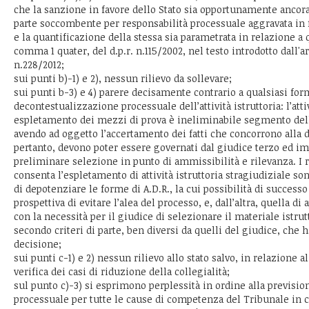
che la sanzione in favore dello Stato sia opportunamente ancora
parte soccombente per responsabilità processuale aggravata in 
e la quantificazione della stessa sia parametrata in relazione a qu
comma 1 quater, del d.p.r. n.115/2002, nel testo introdotto dall'ar
n.228/2012;
sui punti b)-1) e 2), nessun rilievo da sollevare;
sui punti b-3) e 4) parere decisamente contrario a qualsiasi for
decontestualizzazione processuale dell’attività istruttoria: l’at
espletamento dei mezzi di prova è ineliminabile segmento dell’
avendo ad oggetto l’accertamento dei fatti che concorrono alla 
pertanto, devono poter essere governati dal giudice terzo ed imp
preliminare selezione in punto di ammissibilità e rilevanza. I 
consenta l’espletamento di attività istruttoria stragiudiziale so
di depotenziare le forme di A.D.R., la cui possibilità di successo
prospettiva di evitare l’alea del processo, e, dall’altra, quella di
con la necessità per il giudice di selezionare il materiale istru
secondo criteri di parte, ben diversi da quelli del giudice, che h
decisione;
sui punti c-1) e 2) nessun rilievo allo stato salvo, in relazione al
verifica dei casi di riduzione della collegialità;
sul punto c)-3) si esprimono perplessità in ordine alla previsi
processuale per tutte le cause di competenza del Tribunale in