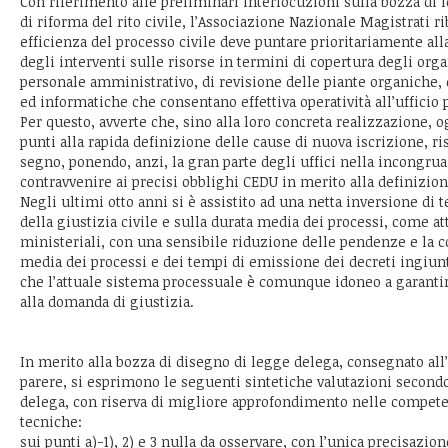
Con riferimento alle preliminari interlocuzioni sulla bozza di 
di riforma del rito civile, l’Associazione Nazionale Magistrati ri
efficienza del processo civile deve puntare prioritariamente alla
degli interventi sulle risorse in termini di copertura degli orga
personale amministrativo, di revisione delle piante organiche, 
ed informatiche che consentano effettiva operatività all’ufficio 
Per questo, avverte che, sino alla loro concreta realizzazione, o
punti alla rapida definizione delle cause di nuova iscrizione, ri
segno, ponendo, anzi, la gran parte degli uffici nella incongrua 
contravvenire ai precisi obblighi CEDU in merito alla definizione
Negli ultimi otto anni si è assistito ad una netta inversione di 
della giustizia civile e sulla durata media dei processi, come atte
ministeriali, con una sensibile riduzione delle pendenze e la c
media dei processi e dei tempi di emissione dei decreti ingiun
che l’attuale sistema processuale è comunque idoneo a garantir
alla domanda di giustizia.
In merito alla bozza di disegno di legge delega, consegnato a
parere, si esprimono le seguenti sintetiche valutazioni secondo
delega, con riserva di migliore approfondimento nelle compet
tecniche:
sui punti a)-1), 2) e 3 nulla da osservare, con l’unica precisazione