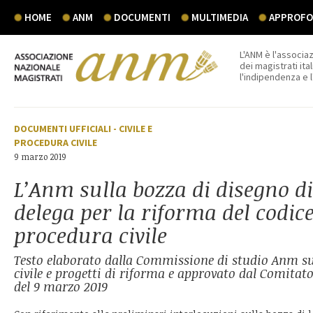
HOME
ANM
DOCUMENTI
MULTIMEDIA
APPROFON
L'ANM è l'associaz
dei magistrati ital
l'indipendenza e 
DOCUMENTI UFFICIALI
-
CIVILE E
PROCEDURA CIVILE
9 marzo 2019
L’Anm sulla bozza di disegno di
delega per la riforma del codice
procedura civile
Testo elaborato dalla Commissione di studio Anm su 
civile e progetti di riforma e approvato dal Comitato
del 9 marzo 2019