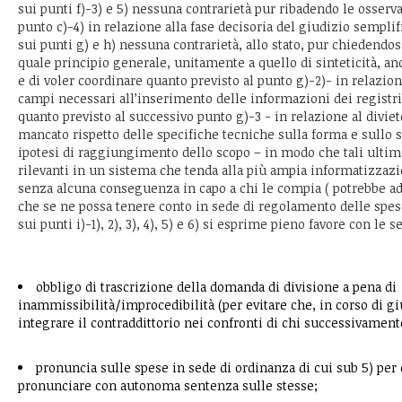
sui punti f)-3) e 5) nessuna contrarietà pur ribadendo le osserva
punto c)-4) in relazione alla fase decisoria del giudizio semplif
sui punti g) e h) nessuna contrarietà, allo stato, pur chiedendosi
quale principio generale, unitamente a quello di sinteticità, an
e di voler coordinare quanto previsto al punto g)-2)- in relazion
campi necessari all’inserimento delle informazioni dei registri
quanto previsto al successivo punto g)-3 - in relazione al diviet
mancato rispetto delle specifiche tecniche sulla forma e sullo
ipotesi di raggiungimento dello scopo – in modo che tali ultim
rilevanti in un sistema che tenda alla più ampia informatizza
senza alcuna conseguenza in capo a chi le compia ( potrebbe a
che se ne possa tenere conto in sede di regolamento delle spese 
sui punti i)-1), 2), 3), 4), 5) e 6) si esprime pieno favore con le 
obbligo di trascrizione della domanda di divisione a pena di
inammissibilità/improcedibilità (per evitare che, in corso di gi
integrare il contraddittorio nei confronti di chi successivamente
pronuncia sulle spese in sede di ordinanza di cui sub 5) per 
pronunciare con autonoma sentenza sulle stesse;