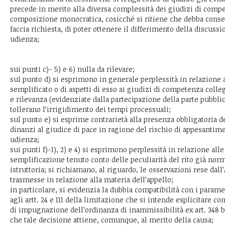
precede in merito alla diversa complessità dei giudizi di comp
composizione monocratica, cosicché si ritiene che debba consent
faccia richiesta, di poter ottenere il differimento della discussi
udienza;
sui punti c)- 5) e 6) nulla da rilevare;
sul punto d) si esprimono in generale perplessità in relazione a
semplificato o di aspetti di esso ai giudizi di competenza colleg
e rilevanza (evidenziate dalla partecipazione della parte pubbli
tollerano l’irrigidimento dei tempi processuali;
sul punto e) si esprime contrarietà alla presenza obbligatoria d
dinanzi al giudice di pace in ragione del rischio di appesantimen
udienza;
sui punti f)-1), 2) e 4) si esprimono perplessità in relazione all
semplificazione tenuto conto delle peculiarità del rito già nor
istruttoria; si richiamano, al riguardo, le osservazioni rese dal
trasmesse in relazione alla materia dell’appello;
in particolare, si evidenzia la dubbia compatibilità con i parame
agli artt. 24 e 111 della limitazione che si intende esplicitare c
di impugnazione dell’ordinanza di inammissibilità ex art. 348 bi
che tale decisione attiene, comunque, al merito della causa;