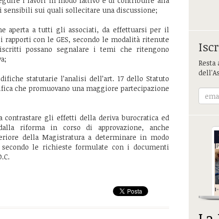
eguire i lavori in modo fattivo e di contribuire alla
 sensibili sui quali sollecitare una discussione;
 aperta a tutti gli associati, da effettuarsi per il
 rapporti con le GES, secondo le modalità ritenute
Iscr
iscritti possano segnalare i temi che ritengono
va;
Resta 
dell'A
fiche statutarie l’analisi dell’art. 17 dello Statuto
difica che promuovano una maggiore partecipazione
a contrastare gli effetti della deriva burocratica ed
a dalla riforma in corso di approvazione, anche
periore della Magistratura a determinare in modo
 secondo le richieste formulate con i documenti
.C.
La