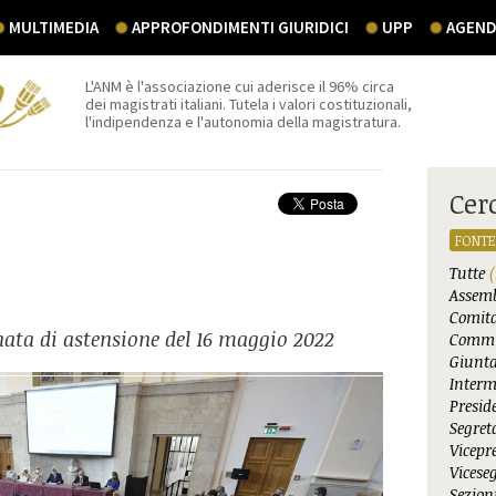
MULTIMEDIA
APPROFONDIMENTI GIURIDICI
UPP
AGEND
L'ANM è l'associazione cui aderisce il 96% circa
dei magistrati italiani. Tutela i valori costituzionali,
l'indipendenza e l'autonomia della magistratura.
Cer
FONTE
Tutte
(
Assemb
Comita
nata di astensione del 16 maggio 2022
Commi
Giunta
Interm
Presid
Segret
Vicepr
Vicese
Sezioni