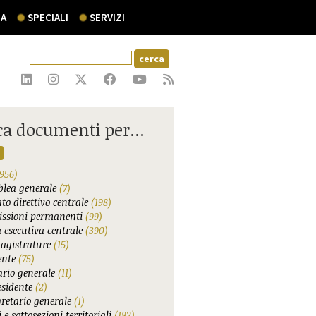
A
SPECIALI
SERVIZI
ca documenti per...
956)
lea generale
(7)
to direttivo centrale
(198)
ssioni permanenti
(99)
 esecutiva centrale
(390)
agistrature
(15)
ente
(75)
ario generale
(11)
esidente
(2)
gretario generale
(1)
 e sottosezioni territoriali
(182)