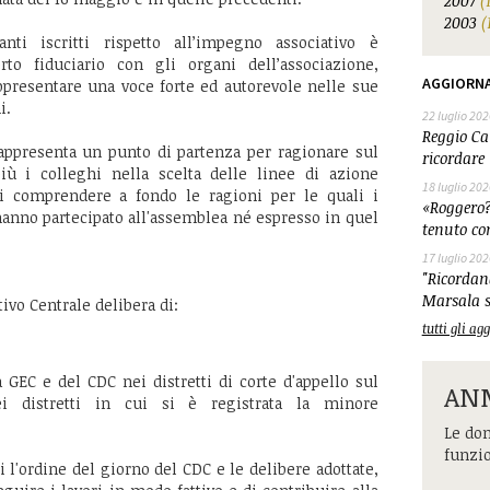
2007
(
2003
(
nti iscritti rispetto all’impegno associativo è
rto fiduciario con gli organi dell’associazione,
AGGIORN
ppresentare una voce forte ed autorevole nelle sue
i.
22 luglio 202
Reggio Cal
rappresenta un punto di partenza per ragionare sul
ricordare 
ù i colleghi nella scelta delle linee di azione
18 luglio 202
di comprendere a fondo le ragioni per le quali i
«Roggero?
hanno partecipato all'assemblea né espresso in quel
tenuto co
17 luglio 202
"Ricordand
Marsala s
tivo Centrale delibera di:
tutti gli a
 GEC e del CDC nei distretti di corte d'appello sul
ANM
uei distretti in cui si è registrata la minore
Le dom
funzi
ti l'ordine del giorno del CDC e le delibere adottate,