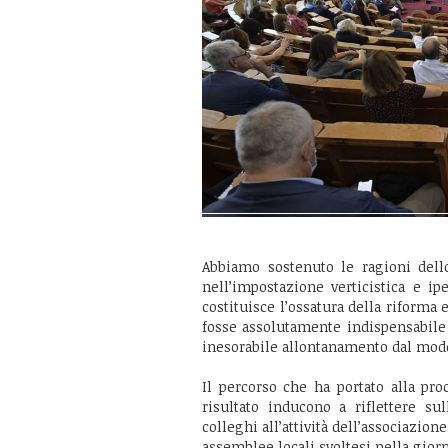
Abbiamo sostenuto le ragioni dello
nell’impostazione verticistica e ip
costituisce l’ossatura della riforma
fosse assolutamente indispensabile a
inesorabile allontanamento dal mode
Il percorso che ha portato alla pr
risultato inducono a riflettere su
colleghi all’attività dell’associazio
assemblee locali svoltesi nella gior