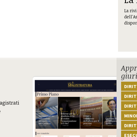
La riv
dell'A
dispon
Appr
giur
DIRI
DIRIT
agistrati
DIRIT
e
MINOR
DIRI
ESEC