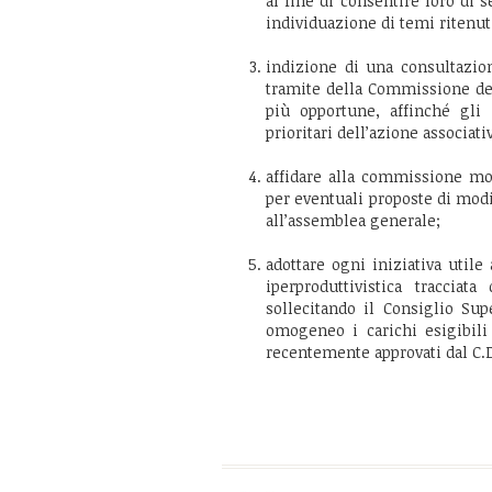
al fine di consentire loro di s
individuazione di temi ritenuti
indizione di una consultazione
tramite della Commissione dei
più opportune, affinché gli 
prioritari dell’azione associati
affidare alla commissione modi
per eventuali proposte di mo
all’assemblea generale;
adottare ogni iniziativa utile 
iperproduttivistica tracciat
sollecitando il Consiglio Su
omogeneo i carichi esigibili
recentemente approvati dal C.D