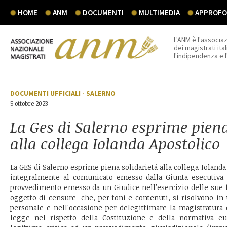
HOME
ANM
DOCUMENTI
MULTIMEDIA
APPROFON
L'ANM è l'associaz
dei magistrati ital
l'indipendenza e 
DOCUMENTI UFFICIALI
-
SALERNO
5 ottobre 2023
La Ges di Salerno esprime piena
alla collega Iolanda Apostolico
La GES di Salerno esprime piena solidarietá alla collega Iolanda
integralmente al comunicato emesso dalla Giunta esecutiva 
provvedimento emesso da un Giudice nell'esercizio delle sue 
oggetto di censure che, per toni e contenuti, si risolvono in 
personale e nell'occasione per delegittimare la magistratura 
legge nel rispetto della Costituzione e della normativa eu