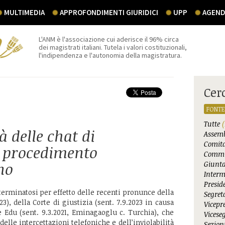
MULTIMEDIA
APPROFONDIMENTI GIURIDICI
UPP
AGEND
L'ANM è l'associazione cui aderisce il 96% circa
dei magistrati italiani. Tutela i valori costituzionali,
l'indipendenza e l'autonomia della magistratura.
Cer
FONTE
Tutte
(
tà delle chat di
Assemb
Comita
l procedimento
Commi
no
Giunta
Interm
Presid
terminatosi per effetto delle recenti pronunce della
Segret
23), della Corte di giustizia (sent. 7.9.2023 in causa
Vicepr
e Edu (sent. 9.3.2021, Eminagaoglu c. Turchia), che
Vicese
delle intercettazioni telefoniche e dell’inviolabilità
Sezioni