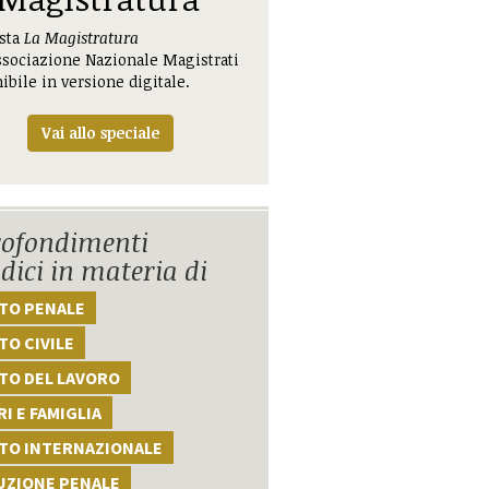
ista
La Magistratura
ssociazione Nazionale Magistrati
ibile in versione digitale.
Vai allo speciale
ofondimenti
idici in materia di
TTO PENALE
TO CIVILE
TO DEL LAVORO
I E FAMIGLIA
TTO INTERNAZIONALE
UZIONE PENALE