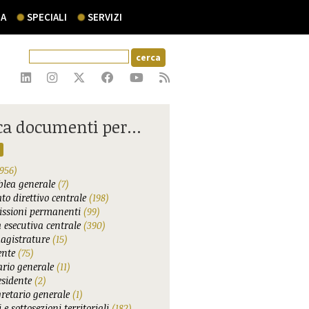
A
SPECIALI
SERVIZI
ca documenti per...
956)
lea generale
(7)
to direttivo centrale
(198)
ssioni permanenti
(99)
 esecutiva centrale
(390)
agistrature
(15)
ente
(75)
ario generale
(11)
esidente
(2)
gretario generale
(1)
 e sottosezioni territoriali
(182)