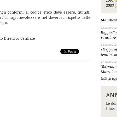
2007
(
2003
(
 non conformi al codice etico deve essere, quindi,
eri di ragionevolezza e nel doveroso rispetto delle
AGGIORN
ento.
22 luglio 202
Reggio Cal
ricordare 
o Direttivo Centrale
18 luglio 202
«Roggero?
tenuto co
17 luglio 202
"Ricordand
Marsala s
tutti gli a
ANM
Le dom
funzi