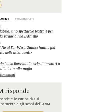
1)
1)
AMENTI
COMUNICATI
6
abria, uno spettacolo teatrale per
la strage di via D'Amelio
6
 No al Far West. Giudici hanno già
nto delle attenuanti»
6
o Paolo Borsellino": ciclo di incontri a
ulla lotta alla mafia
ggiornamenti
 risponde
ande e le curiosità sul
onamento e gli scopi dell'ANM