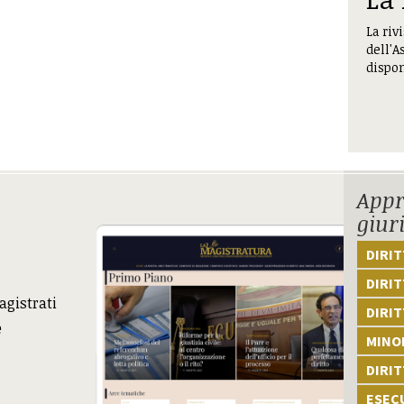
La riv
dell'A
dispon
Appr
giur
DIRI
DIRIT
agistrati
DIRIT
e
MINOR
DIRI
ESEC