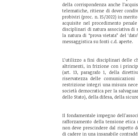
della corrispondenza anche l’acqui
telematiche, ritiene di dover condiv
probiviri (proc. n. 15/2022) in merit
acquisite nel procedimento penale 
disciplinari di natura associativa di
la natura di “prova vietata” del ‘dat
messaggistica su fonti c.d. aperte.
L’utilizzo a fini disciplinari delle
altrimenti, in frizione con i princi
(art. 13, paragrafo 1, della diret
riservatezza delle comunicazioni (
restrizione integri una misura neces
società democratica per la salvaguar
dello Stato), della difesa, della sicu
Il fondamentale impegno dell'associa
rafforzamento della tensione etica
non deve prescindere dal rispetto del
di cadere in una insanabile contradd