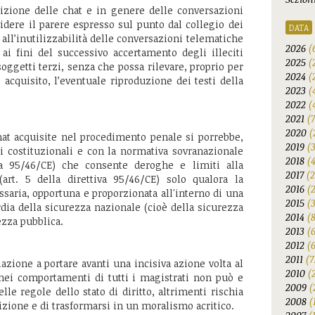
sizione delle chat e in genere delle conversazioni
idere il parere espresso sul punto dal collegio dei
DATA
o all’inutilizzabilità delle conversazioni telematiche
2026
(
ai fini del successivo accertamento degli illeciti
2025
(
 soggetti terzi, senza che possa rilevare, proprio per
2024
(
o’ acquisito, l’eventuale riproduzione dei testi della
2023
(
2022
(
2021
(
2020
(
 chat acquisite nel procedimento penale si porrebbe,
2019
(
pi costituzionali e con la normativa sovranazionale
2018
(
tiva 95/46/CE) che consente deroghe e limiti alla
2017
(2
art. 5 della direttiva 95/46/CE) solo qualora la
2016
(
saria, opportuna e proporzionata all'interno di una
2015
(
dia della sicurezza nazionale (cioè della sicurezza
2014
(
rezza pubblica.
2013
(
2012
(6
2011
(7
zione a portare avanti una incisiva azione volta al
2010
(
 nei comportamenti di tutti i magistrati non può e
2009
(
le regole dello stato di diritto, altrimenti rischia
2008
(
izione e di trasformarsi in un moralismo acritico.