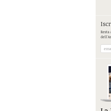
Iscr
Resta 
dell'A
La