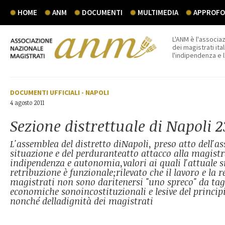
HOME
ANM
DOCUMENTI
MULTIMEDIA
APPROFON
L'ANM è l'associaz
dei magistrati ital
l'indipendenza e 
DOCUMENTI UFFICIALI
-
NAPOLI
4 agosto 2011
Sezione distrettuale di Napoli 
L'assemblea del distretto diNapoli, preso atto dell'as
situazione e del perduranteatto attacco alla magistr
indipendenza e autonomia,valori ai quali l'attuale s
retribuzione è funzionale;rilevato che il lavoro e la 
magistrati non sono daritenersi "uno spreco" da tagl
economiche sonoincostituzionali e lesive del princi
nonché delladignità dei magistrati