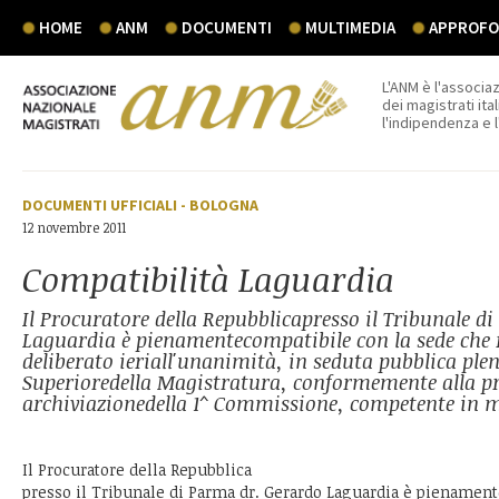
HOME
ANM
DOCUMENTI
MULTIMEDIA
APPROFON
L'ANM è l'associaz
dei magistrati ital
l'indipendenza e 
DOCUMENTI UFFICIALI
-
BOLOGNA
12 novembre 2011
Compatibilità Laguardia
Il Procuratore della Repubblicapresso il Tribunale d
Laguardia è pienamentecompatibile con la sede che 
deliberato ieriall'unanimità, in seduta pubblica plen
Superioredella Magistratura, conformemente alla p
archiviazionedella 1^ Commissione, competente in m
Il Procuratore della Repubblica
presso il Tribunale di Parma dr. Gerardo Laguardia è pienamen