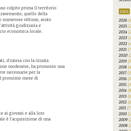
no colpito prima il territorio
DATA
 gravemente, quello della
o numerose vittime, avuto
2026
(
ttività giudiziaria e
2025
(
ocio economica locale.
2024
(
2023
(
2022
(
2021
(
2020
(
i, d'intesa con la Giunta
2019
(
zione modenese, ha promosso una
2018
(
pere necessarie per la
2017
(2
el prossimo mese di
2016
(
2015
(
2014
(
2013
(
2012
(6
2011
(7
 ai giovani e alla loro
2010
(
ale è l'acquisizione di una
2009
(
2008
(