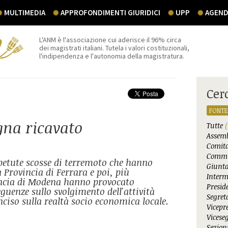
MULTIMEDIA
APPROFONDIMENTI GIURIDICI
UPP
AGEND
L'ANM è l'associazione cui aderisce il 96% circa
dei magistrati italiani. Tutela i valori costituzionali,
l'indipendenza e l'autonomia della magistratura.
Cer
FONTE
gna ricavato
Tutte
(
Assemb
Comita
Commi
ripetute scosse di terremoto che hanno
Giunta
a Provincia di Ferrara e poi, più
Interm
incia di Modena hanno provocato
Presid
uenze sullo svolgimento dell'attività
Segret
ciso sulla realtà socio economica locale.
Vicepr
Vicese
Sezioni