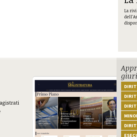
La riv
dell'A
dispon
Appr
giur
DIRI
DIRIT
agistrati
DIRIT
e
MINOR
DIRI
ESEC