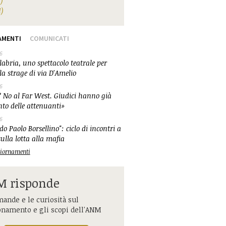
1)
1)
AMENTI
COMUNICATI
6
abria, uno spettacolo teatrale per
la strage di via D'Amelio
6
 No al Far West. Giudici hanno già
nto delle attenuanti»
6
o Paolo Borsellino": ciclo di incontri a
ulla lotta alla mafia
ggiornamenti
 risponde
ande e le curiosità sul
onamento e gli scopi dell'ANM