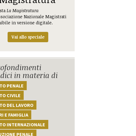
ista
La Magistratura
ssociazione Nazionale Magistrati
ibile in versione digitale.
Vai allo speciale
ofondimenti
idici in materia di
TTO PENALE
TO CIVILE
TO DEL LAVORO
I E FAMIGLIA
TTO INTERNAZIONALE
UZIONE PENALE