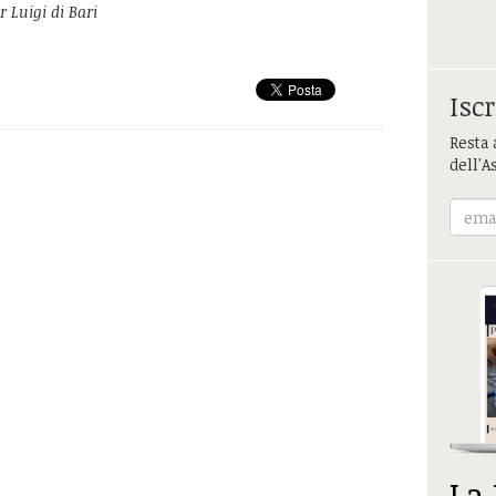
 Luigi di Bari
Iscr
Resta 
dell'A
La