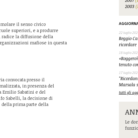
2007
(
2003
(
AGGIORN
timolare il senso civico
scuole superiori, e a produrre
22 luglio 202
 radice la diffusione della
Reggio Cal
organizzazioni mafiose in questa
ricordare 
18 luglio 202
«Roggero?
tenuto co
17 luglio 202
"Ricordand
ia convocata presso il
Marsala s
malizzata, in presenza del
 Emilio Sabatini e del
tutti gli a
o Sabelli, la decisione di
0, della prima parte della
ANM
Le dom
funzi