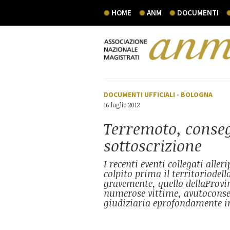
HOME
ANM
DOCUMENTI
DOCUMENTI UFFICIALI
-
BOLOGNA
16 luglio 2012
Terremoto, conse
sottoscrizione
I recenti eventi collegati alle
colpito prima il territoriodell
gravemente, quello dellaProv
numerose vittime, avutoconseg
giudiziaria eprofondamente in