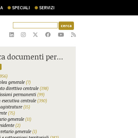
A
SPECIALI
SERVIZI
ca documenti per...
956)
lea generale
(7)
to direttivo centrale
(198)
ssioni permanenti
(99)
 esecutiva centrale
(390)
agistrature
(15)
ente
(75)
ario generale
(11)
esidente
(2)
gretario generale
(1)
 e sottosezioni territoriali
(182)