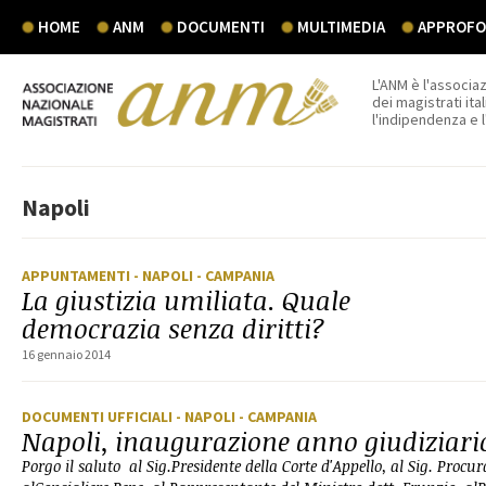
HOME
ANM
DOCUMENTI
MULTIMEDIA
APPROFON
L'ANM è l'associaz
dei magistrati ital
l'indipendenza e 
Napoli
APPUNTAMENTI
- NAPOLI
- CAMPANIA
La giustizia umiliata. Quale
democrazia senza diritti?
16 gennaio 2014
DOCUMENTI UFFICIALI
- NAPOLI
- CAMPANIA
Napoli, inaugurazione anno giudiziari
Porgo il saluto al Sig.Presidente della Corte d'Appello, al Sig. Procu