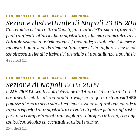
DOCUMENTI UFFICIALI
- NAPOLI
- CAMPANIA
Sezione distrettuale di Napoli 23.05.20
L'assemblea del distretto diNapoli, preso atto dell'assoluta gravità de
perduranteatto attacco alla magistratura, alla sua indipendenza e 
l'attuale sistema di retribuzione è funzionale;rilevato che il lavoro e
magistrati non sono daritenersi "uno spreco" da tagliare e che le m
sonoincostituzionali e lesive del principio di uguaglianza nonché de
4 agosto 2011
DOCUMENTI UFFICIALI
- NAPOLI
- CAMPANIA
Sezione di Napoli 12.03.2009
Il 22.5.2008 l'Assemblea dellaSezione dell'Anm del distretto di Corte 
documento votato all'unanimità, rivolgeva un forte richiamoall'AN
ponesse al centro della sua attenzione eazione la questione morale i
rapportiopachi tra magistratura e centri di potere politico-affaristic
per questi comportamenti una vigilanza alproprio interno, con appli
codicedeontologico ed eventuali sanzioni interne.
25 luglio 2011