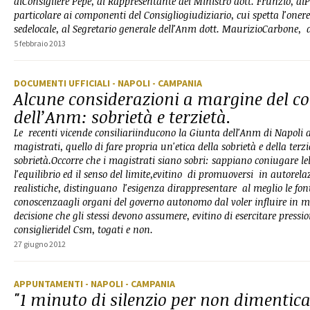
alConsigliere Pepe, al Rappresentante del Ministro dott. Frunzio, alP
particolare ai componenti del Consigliogiudiziario, cui spetta l'one
sedelocale, al Segretario generale dell'Anm dott. MaurizioCarbone, al
5 febbraio 2013
DOCUMENTI UFFICIALI
- NAPOLI
- CAMPANIA
Alcune considerazioni a margine del co
dell’Anm: sobrietà e terzietà.
Le recenti vicende consiliariinducono la Giunta dell'Anm di Napoli
magistrati, quello di fare propria un'etica della sobrietà e della terz
sobrietà.Occorre che i magistrati siano sobri: sappiano coniugare le
l'equilibrio ed il senso del limite,evitino di promuoversi in autorel
realistiche, distinguano l'esigenza dirappresentare al meglio le font
conoscenzaagli organi del governo autonomo dal voler influire in 
decisione che gli stessi devono assumere, evitino di esercitare pressi
consiglieridel Csm, togati e non.
27 giugno 2012
APPUNTAMENTI
- NAPOLI
- CAMPANIA
"1 minuto di silenzio per non dimentica