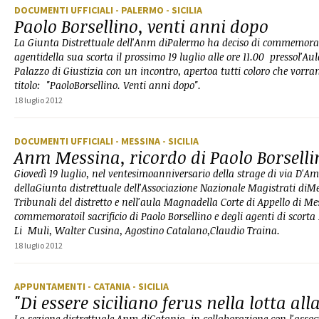
DOCUMENTI UFFICIALI
- PALERMO
- SICILIA
Paolo Borsellino, venti anni dopo
La Giunta Distrettuale dell'Anm diPalermo ha deciso di commemorare
agentidella sua scorta il prossimo 19 luglio alle ore 11.00 pressol'A
Palazzo di Giustizia con un incontro, apertoa tutti coloro che vorra
titolo: "PaoloBorsellino. Venti anni dopo".
18 luglio 2012
DOCUMENTI UFFICIALI
- MESSINA
- SICILIA
Anm Messina, ricordo di Paolo Borselli
Giovedì 19 luglio, nel ventesimoanniversario della strage di via D'Ame
dellaGiunta distrettuale dell'Associazione Nazionale Magistrati diMes
Tribunali del distretto e nell'aula Magnadella Corte di Appello di Mes
commemoratoil sacrificio di Paolo Borsellino e degli agenti di scor
Li Muli, Walter Cusina, Agostino Catalano,Claudio Traina.
18 luglio 2012
APPUNTAMENTI
- CATANIA
- SICILIA
"Di essere siciliano ferus nella lotta al
La sezione distrettuale Anm diCatania, in collaborazione con l'assoc