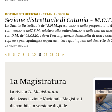
DOCUMENTI UFFICIALI
- CATANIA
- SICILIA
Sezione distrettuale di Catania - M.O.T
La Giunta Distrettuale dell'A.N.M.,presa visione della proposta di deli
commissione delC.S.M. relativa alla individuazione delle sedi da a
con D.M. del 05.08.10, rileva l'incongruenza dellascelta di non ricom
coprire i principaliuffici requirenti, tra i quali quelli del distretto d
22 novembre 2011
«
5
6
7
8
9
10
11
12
13
14
»
La Magistratura
La rivista
La Magistratura
dell'Associazione Nazionale Magistrati
disponibile in versione digitale