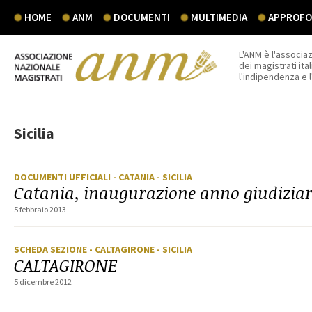
HOME
ANM
DOCUMENTI
MULTIMEDIA
APPROFON
L'ANM è l'associaz
dei magistrati ital
l'indipendenza e 
Sicilia
DOCUMENTI UFFICIALI
- CATANIA
- SICILIA
Catania, inaugurazione anno giudiziar
5 febbraio 2013
SCHEDA SEZIONE
- CALTAGIRONE
- SICILIA
CALTAGIRONE
5 dicembre 2012