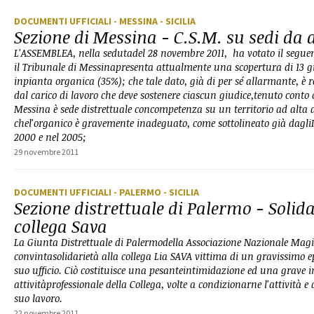
DOCUMENTI UFFICIALI
- MESSINA
- SICILIA
Sezione di Messina - C.S.M. su sedi da
L'ASSEMBLEA, nella sedutadel 28 novembre 2011, ha votato il segue
il Tribunale di Messinapresenta attualmente una scopertura di 13 giu
inpianta organica (35%); che tale dato, già di per sé allarmante, 
dal carico di lavoro che deve sostenere ciascun giudice,tenuto conto c
Messina è sede distrettuale concompetenza su un territorio ad alta 
chel'organico è gravemente inadeguato, come sottolineato già dagliIs
2000 e nel 2005;
29 novembre 2011
DOCUMENTI UFFICIALI
- PALERMO
- SICILIA
Sezione distrettuale di Palermo - Solida
collega Sava
La Giunta Distrettuale di Palermodella Associazione Nazionale Magi
convintasolidarietà alla collega Lia SAVA vittima di un gravissimo e
suo ufficio. Ciò costituisce una pesanteintimidazione ed una grave i
attivitàprofessionale della Collega, volte a condizionarne l'attività e
suo lavoro.
22 novembre 2011