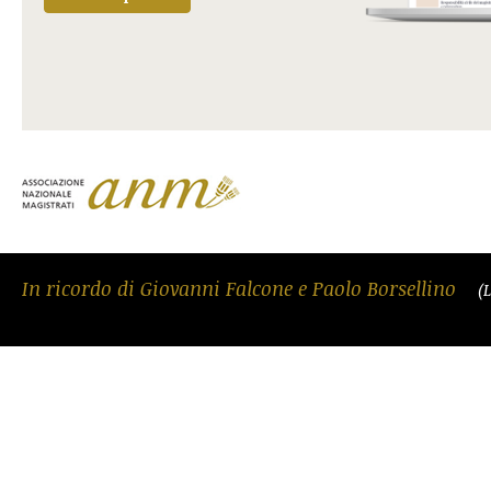
In ricordo di Giovanni Falcone e Paolo Borsellino
(