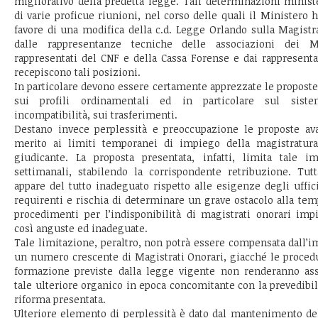
migliorativo della predetta legge. Tali determinazioni ministe
di varie proficue riunioni, nel corso delle quali il Ministero h
favore di una modifica della c.d. Legge Orlando sulla Magistr
dalle rappresentanze tecniche delle associazioni dei M
rappresentati del CNF e della Cassa Forense e dai rappresenta
recepiscono tali posizioni.
In particolare devono essere certamente apprezzate le proposte
sui profili ordinamentali ed in particolare sul sistem
incompatibilità, sui trasferimenti.
Destano invece perplessità e preoccupazione le proposte av
merito ai limiti temporanei di impiego della magistratura
giudicante. La proposta presentata, infatti, limita tale 
settimanali, stabilendo la corrispondente retribuzione. Tutt
appare del tutto inadeguato rispetto alle esigenze degli uffic
requirenti e rischia di determinare un grave ostacolo alla tem
procedimenti per l’indisponibilità di magistrati onorari imp
così anguste ed inadeguate.
Tale limitazione, peraltro, non potrà essere compensata dall’i
un numero crescente di Magistrati Onorari, giacché le proced
formazione previste dalla legge vigente non renderanno as
tale ulteriore organico in epoca concomitante con la prevedibil
riforma presentata.
Ulteriore elemento di perplessità è dato dal mantenimento de