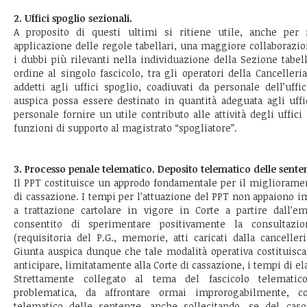
2. Uffici spoglio sezionali.
A proposito di questi ultimi si ritiene utile, anche per 
applicazione delle regole tabellari, una maggiore collaborazio
i dubbi più rilevanti nella individuazione della Sezione tab
ordine al singolo fascicolo, tra gli operatori della Cancelleri
addetti agli uffici spoglio, coadiuvati da personale dell’uffi
auspica possa essere destinato in quantità adeguata agli uffi
personale fornire un utile contributo alle attività degli uffic
funzioni di supporto al magistrato “spogliatore”.
3. Processo penale telematico. Deposito telematico delle sente
Il PPT costituisce un approdo fondamentale per il miglioramen
di cassazione. I tempi per l’attuazione del PPT non appaiono 
a trattazione cartolare in vigore in Corte a partire dall
consentito di sperimentare positivamente la consultazi
(requisitoria del P.G., memorie, atti caricati dalla canceller
Giunta auspica dunque che tale modalità operativa costituisc
anticipare, limitatamente alla Corte di cassazione, i tempi di e
Strettamente collegato al tema del fascicolo telemati
problematica, da affrontare ormai improrogabilmente, c
telematico delle sentenze, anche sollecitando, se del cas