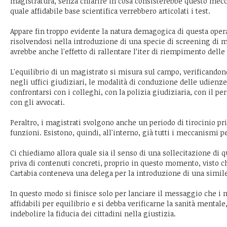
magistratura, senza chiarire in cosa consisterebbe questo mecc
quale affidabile base scientifica verrebbero articolati i test.
Appare fin troppo evidente la natura demagogica di questa opera
risolvendosi nella introduzione di una specie di screening di m
avrebbe anche l'effetto di rallentare l’iter di riempimento delle
L'equilibrio di un magistrato si misura sul campo, verificandone
negli uffici giudiziari, le modalità di conduzione delle udienze,
confrontarsi con i colleghi, con la polizia giudiziaria, con il p
con gli avvocati.
Peraltro, i magistrati svolgono anche un periodo di tirocinio p
funzioni. Esistono, quindi, all'interno, già tutti i meccanismi pe
Ci chiediamo allora quale sia il senso di una sollecitazione di qu
priva di contenuti concreti, proprio in questo momento, visto 
Cartabia conteneva una delega per la introduzione di una simil
In questo modo si finisce solo per lanciare il messaggio che i 
affidabili per equilibrio e si debba verificarne la sanità mentale,
indebolire la fiducia dei cittadini nella giustizia.