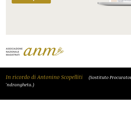
In ricordo di Antonino Scopelliti
(Sostituto Procurato
'ndrangheta.)