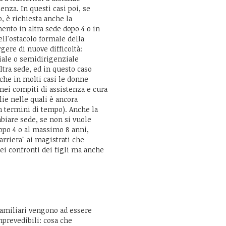
enza. In questi casi poi, se
, è richiesta anche la
ento in altra sede dopo 4 o in
ell'ostacolo formale della
ere di nuove difficoltà:
iale o semidirigenziale
ltra sede, ed in questo caso
 che in molti casi le donne
ei compiti di assistenza e cura
lie nelle quali è ancora
n termini di tempo). Anche la
iare sede, se non si vuole
dopo 4 o al massimo 8 anni,
arriera" ai magistrati che
ei confronti dei figli ma anche
amiliari vengono ad essere
mprevedibili: cosa che