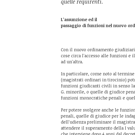
quelle requirenti.
L'assunzione ed il
passaggio di funzioni nel nuovo or
Con il nuovo ordinamento giudiziar
cose circa l'accesso alle funzioni e 
ad un'altra.
In particolare, come noto al termine 
(magistrati ordinari in tirocinio) po
funzioni giudicanti civili in senso l
G. minorile, o quelle di giudice pena
funzioni monocratiche penali e quel
Per potere svolgere anche le funzio
penali, quelle di giudice per le inda
dell'udienza preliminare il magistr
attendere il superamento della I valu
che interviene dopo 4 anni dal decre