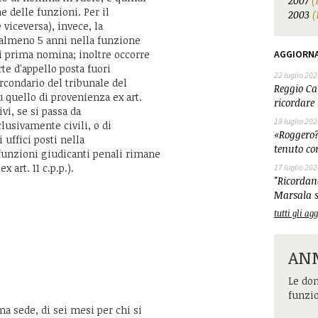
2007
(
 delle funzioni. Per il
2003
(
 viceversa), invece, la
 almeno 5 anni nella funzione
i prima nomina; inoltre occorre
AGGIORN
rte d'appello posta fuori
22 luglio 202
rcondario del tribunale del
Reggio Cal
 quello di provenienza ex art.
ricordare 
ivi, se si passa da
18 luglio 202
lusivamente civili, o di
«Roggero?
i uffici posti nella
tenuto co
funzioni giudicanti penali rimane
 art. 11 c.p.p.).
17 luglio 202
"Ricordand
Marsala s
tutti gli a
ANM
Le dom
funzi
a sede, di sei mesi per chi si