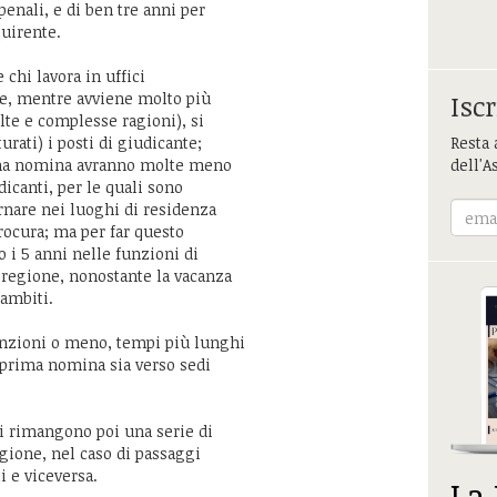
enali, e di ben tre anni per
quirente.
 chi lavora in uffici
ne, mentre avviene molto più
Iscr
te e complesse ragioni), si
rati) i posti di giudicante;
Resta 
rima nomina avranno molte meno
dell'A
icanti, per le quali sono
rnare nei luoghi di residenza
rocura; ma per far questo
 i 5 anni nelle funzioni di
regione, nonostante la vacanza
 ambiti.
unzioni o meno, tempi più lunghi
i prima nomina sia verso sedi
i rimangono poi una serie di
egione, nel caso di passaggi
i e viceversa.
La