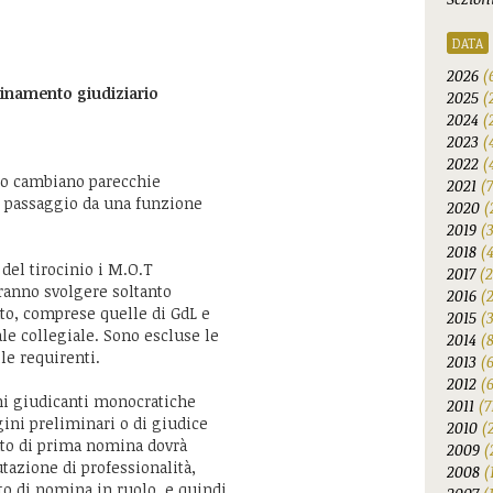
DATA
2026
(
dinamento giudiziario
2025
(
2024
(
2023
(
2022
(
io cambiano parecchie
2021
(
il passaggio da una funzione
2020
(
2019
(
2018
(
del tirocinio i M.O.T
2017
(2
tranno svolgere soltanto
2016
(
ato, comprese quelle di GdL e
2015
(
le collegiale. Sono escluse le
2014
(
le requirenti.
2013
(
2012
(6
ni giudicanti monocratiche
2011
(7
gini preliminari o di giudice
2010
(
ato di prima nomina dovrà
2009
(
tazione di professionalità,
2008
(
to di nomina in ruolo, e quindi