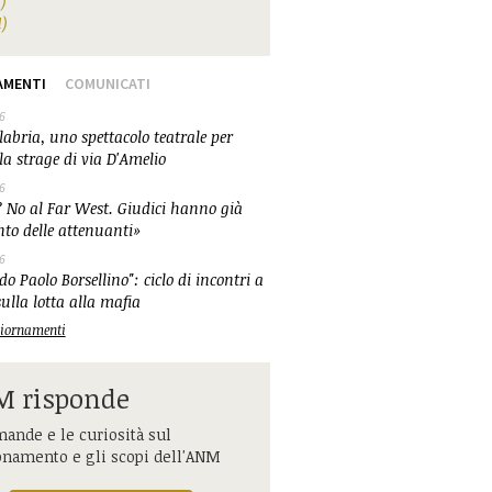
1)
1)
AMENTI
COMUNICATI
6
abria, uno spettacolo teatrale per
la strage di via D'Amelio
6
 No al Far West. Giudici hanno già
nto delle attenuanti»
6
o Paolo Borsellino": ciclo di incontri a
ulla lotta alla mafia
ggiornamenti
 risponde
ande e le curiosità sul
onamento e gli scopi dell'ANM