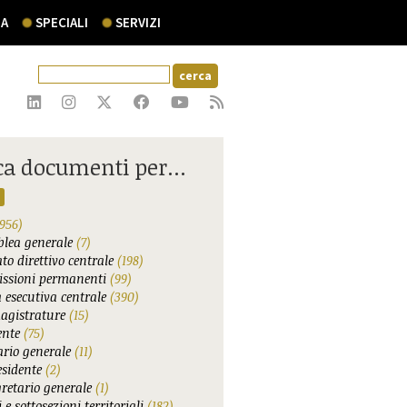
A
SPECIALI
SERVIZI
ca documenti per...
956)
lea generale
(7)
to direttivo centrale
(198)
ssioni permanenti
(99)
 esecutiva centrale
(390)
agistrature
(15)
ente
(75)
ario generale
(11)
esidente
(2)
gretario generale
(1)
 e sottosezioni territoriali
(182)