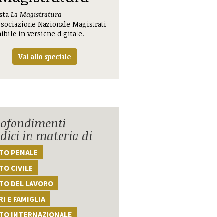
ista
La Magistratura
ssociazione Nazionale Magistrati
ibile in versione digitale.
Vai allo speciale
ofondimenti
idici in materia di
TTO PENALE
TO CIVILE
TO DEL LAVORO
I E FAMIGLIA
TTO INTERNAZIONALE