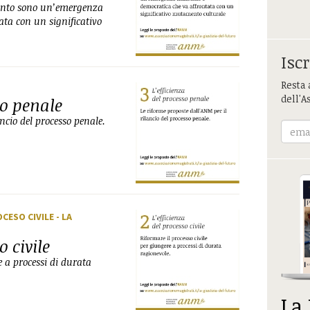
amento sono un’emergenza
ata con un significativo
Iscr
Resta 
dell'A
so penale
ncio del processo penale.
ROCESO CIVILE
- LA
o civile
e a processi di durata
La