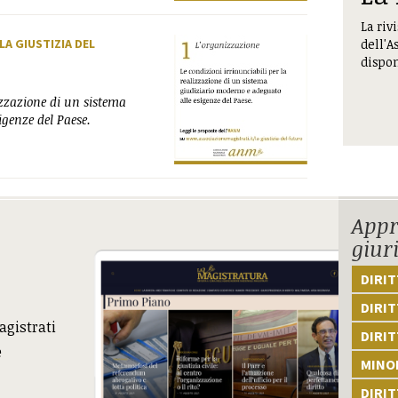
La riv
dell'A
 LA GIUSTIZIA DEL
dispon
lizzazione di un sistema
igenze del Paese.
Appr
giur
DIRI
DIRIT
agistrati
DIRIT
e
MINOR
DIRI