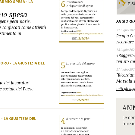
SPARMIO SPESA
- LA
mio spesa
 pene pecuniarie,
AGGIORN
e confiscati come attività
22 luglio 202
estimento in
Reggio Cal
ricordare 
18 luglio 202
«Roggero?
tenuto co
AVORO
- LA GIUSTIZIA DEL
17 luglio 202
"Ricordand
Marsala s
e dei lavoratori
 sociale del Paese
tutti gli a
ANM
Le dom
A
- LA GIUSTIZIA DEL
funzi