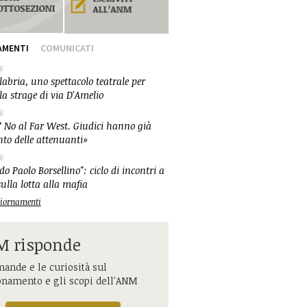
AMENTI
COMUNICATI
6
abria, uno spettacolo teatrale per
la strage di via D'Amelio
6
 No al Far West. Giudici hanno già
nto delle attenuanti»
6
o Paolo Borsellino": ciclo di incontri a
ulla lotta alla mafia
ggiornamenti
 risponde
ande e le curiosità sul
onamento e gli scopi dell'ANM